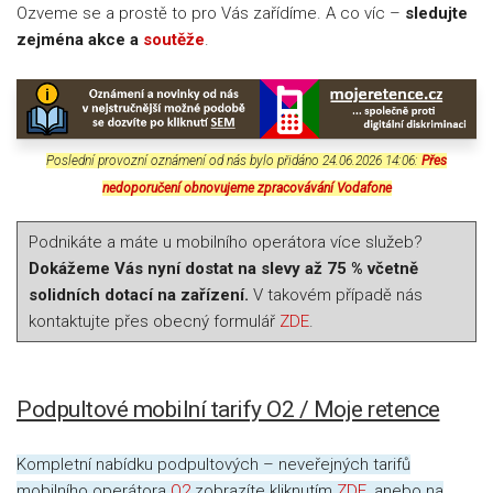
Ozveme se a prostě to pro Vás zařídíme. A co víc –
sledujte
zejména akce a
soutěže
.
Poslední provozní oznámení od nás bylo přidáno 24.06.2026 14:06:
Přes
nedoporučení obnovujeme zpracovávání Vodafone
Podnikáte a máte u mobilního operátora více služeb?
Dokážeme Vás nyní dostat na slevy až 75 % včetně
solidních dotací na zařízení.
V takovém případě nás
kontaktujte přes obecný formulář
ZDE
.
Podpultové mobilní tarify O2 / Moje retence
Kompletní nabídku podpultových – neveřejných tarifů
mobilního operátora
O2
zobrazíte kliknutím
ZDE
, anebo na