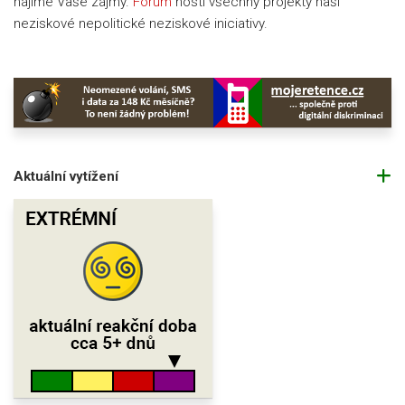
hájíme Vaše zájmy.
Fórum
hostí všechny projekty naší
neziskové nepolitické neziskové iniciativy.
Aktuální vytížení