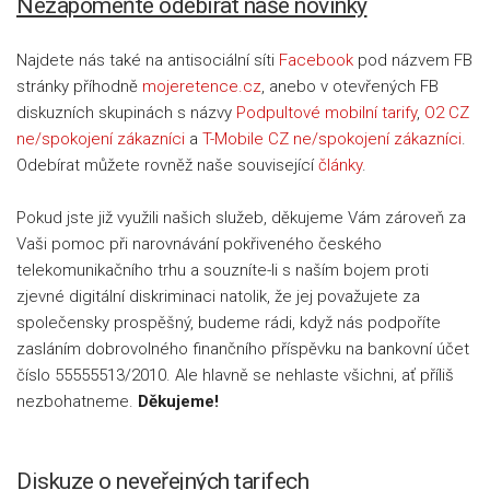
Nezapomeňte odebírat naše novinky
Najdete nás také na antisociální síti
Facebook
pod názvem FB
stránky příhodně
mojeretence.cz
, anebo v otevřených FB
diskuzních skupinách s názvy
Podpultové mobilní tarify
,
O2 CZ
ne/spokojení zákazníci
a
T-Mobile CZ ne/spokojení zákazníci
.
Odebírat můžete rovněž naše související
články
.
Pokud jste již využili našich služeb, děkujeme Vám zároveň za
Vaši pomoc při narovnávání pokřiveného českého
telekomunikačního trhu a souzníte-li s naším bojem proti
zjevné digitální diskriminaci natolik, že jej považujete za
společensky prospěšný, budeme rádi, když nás podpoříte
zasláním dobrovolného finančního příspěvku na bankovní účet
číslo 55555513/2010. Ale hlavně se nehlaste všichni, ať příliš
nezbohatneme.
Děkujeme!
Diskuze o neveřejných tarifech