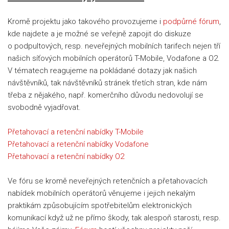
Kromě projektu jako takového provozujeme i
podpůrné fórum
,
kde najdete a je možné se veřejně zapojit do diskuze
o podpultových, resp. neveřejných mobilních tarifech nejen tří
našich síťových mobilních operátorů T-Mobile, Vodafone a O2.
V tématech reagujeme na pokládané dotazy jak našich
návštěvníků, tak návštěvníků stránek třetích stran, kde nám
třeba z nějakého, např. komerčního důvodu nedovolují se
svobodně vyjadřovat.
Přetahovací a retenční nabídky T-Mobile
Přetahovací a retenční nabídky Vodafone
Přetahovací a retenční nabídky O2
Ve fóru se kromě neveřejných retenčních a přetahovacích
nabídek mobilních operátorů věnujeme i jejich nekalým
praktikám způsobujícím spotřebitelům elektronických
komunikací když už ne přímo škody, tak alespoň starosti, resp.