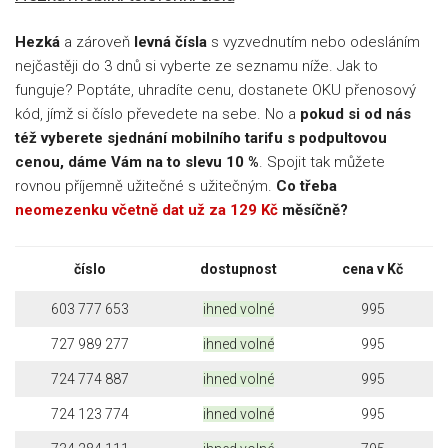
Hezká
a zároveň
levná čísla
s vyzvednutím nebo odesláním
nejčastěji do 3 dnů si vyberte ze seznamu níže. Jak to
funguje? Poptáte, uhradíte cenu, dostanete OKU přenosový
kód, jímž si číslo převedete na sebe. No a
pokud si od nás
též vyberete sjednání mobilního tarifu s podpultovou
cenou, dáme Vám na to slevu 10 %
. Spojit tak můžete
rovnou příjemně užitečné s užitečným.
Co třeba
neomezenku včetně dat už za 129 Kč
měsíčně?
číslo
dostupnost
cena v Kč
603 777 653
ihned volné
995
727 989 277
ihned volné
995
724 774 887
ihned volné
995
724 123 774
ihned volné
995