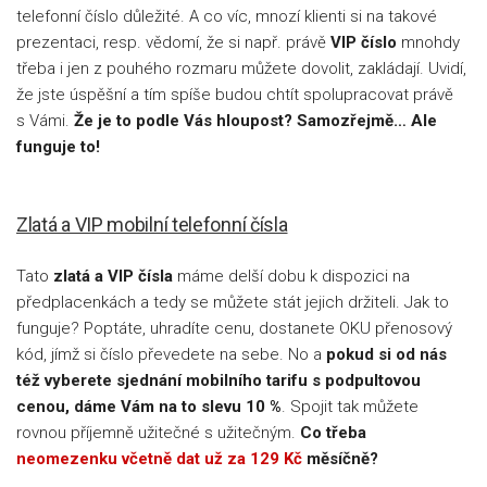
telefonní číslo důležité. A co víc, mnozí klienti si na takové
prezentaci, resp. vědomí, že si např. právě
VIP číslo
mnohdy
třeba i jen z pouhého rozmaru můžete dovolit, zakládají. Uvidí,
že jste úspěšní a tím spíše budou chtít spolupracovat právě
s Vámi.
Že je to podle Vás hloupost? Samozřejmě… Ale
funguje to!
Zlatá a VIP mobilní telefonní čísla
Tato
zlatá a VIP čísla
máme delší dobu k dispozici na
předplacenkách a tedy se můžete stát jejich držiteli. Jak to
funguje? Poptáte, uhradíte cenu, dostanete OKU přenosový
kód, jímž si číslo převedete na sebe. No a
pokud si od nás
též vyberete sjednání mobilního tarifu s podpultovou
cenou, dáme Vám na to slevu 10 %
. Spojit tak můžete
rovnou příjemně užitečné s užitečným.
Co třeba
neomezenku včetně dat už za 129 Kč
měsíčně?