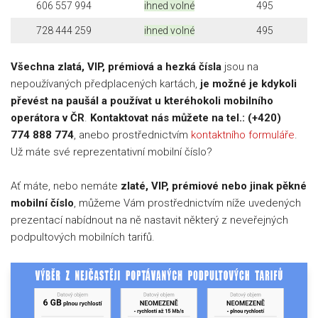
606 557 994
ihned volné
495
728 444 259
ihned volné
495
Všechna zlatá, VIP, prémiová a hezká čísla
jsou na
nepoužívaných předplacených kartách,
je možné je kdykoli
převést na paušál a používat u kteréhokoli mobilního
operátora v ČR
.
Kontaktovat nás můžete na tel.: (+420)
774 888 774
, anebo prostřednictvím
kontaktního formuláře
.
Už máte své reprezentativní mobilní číslo?
Ať máte, nebo nemáte
zlaté, VIP, prémiové nebo jinak pěkné
mobilní číslo
, můžeme Vám prostřednictvím níže uvedených
prezentací nabídnout na ně nastavit některý z neveřejných
podpultových mobilních tarifů.