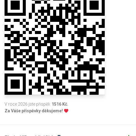
V roce 2026 jste přispěli:
1516 Kč.
Za Váše příspěvky děkujeme!