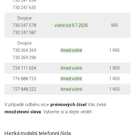
730 247 634
730 247 635
Dvojice
730 247 578
volné od 9.7.2026
995
730 247 587
Dvojice
730 269 269
ihned volné
1 995
730 269 296
724 111 654
ihned volné
1.950
776 888 723
ihned volné
1.450
727 848 222
ihned volné
1.450
V případě odběru více
prémiových čísel
Vás čeká
množstevní sleva
. Vyberte si a dejte vědět.
Hezká mobilní telefonní čísla