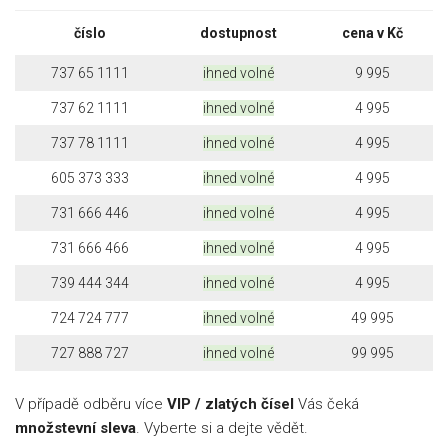
číslo
dostupnost
cena v Kč
737 65 1111
ihned volné
9 995
737 62 1111
ihned volné
4 995
737 78 1111
ihned volné
4 995
605 373 333
ihned volné
4 995
731 666 446
ihned volné
4 995
731 666 466
ihned volné
4 995
739 444 344
ihned volné
4 995
724 724 777
ihned volné
49 995
727 888 727
ihned volné
99 995
V případě odběru více
VIP / zlatých čísel
Vás čeká
množstevní sleva
. Vyberte si a dejte vědět.