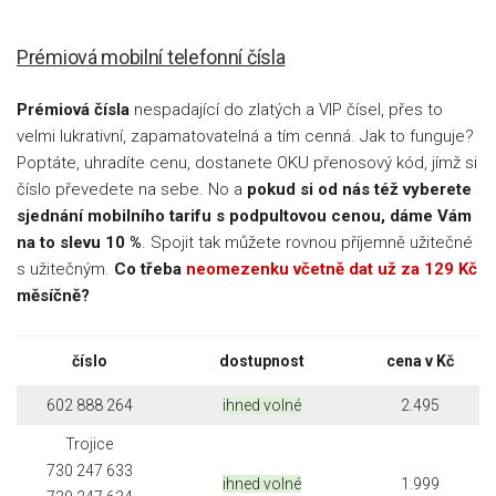
Prémiová mobilní telefonní čísla
Prémiová čísla
nespadající do zlatých a VIP čísel, přes to
velmi lukrativní, zapamatovatelná a tím cenná. Jak to funguje?
Poptáte, uhradíte cenu, dostanete OKU přenosový kód, jímž si
číslo převedete na sebe. No a
pokud si od nás též vyberete
sjednání mobilního tarifu s podpultovou cenou, dáme Vám
na to slevu 10 %
. Spojit tak můžete rovnou příjemně užitečné
s užitečným.
Co třeba
neomezenku včetně dat už za 129 Kč
měsíčně?
číslo
dostupnost
cena v Kč
602 888 264
ihned volné
2.495
Trojice
730 247 633
ihned volné
1.999