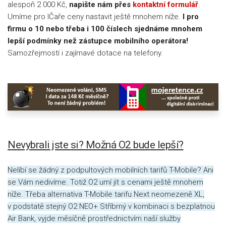
alespoň 2 000 Kč,
napište nám přes
kontaktní formulář
.
Umíme pro IČaře ceny nastavit ještě mnohem níže.
I pro
firmu o 10 nebo třeba i 100 číslech sjednáme mnohem
lepší podmínky než zástupce mobilního operátora!
Samozřejmostí i zajímavé dotace na telefony.
Nevybrali jste si? Možná O2 bude lepší?
Nelíbí se žádný z podpultových mobilních tarifů T-Mobile? Ani
se Vám nedivíme. Totiž O2 umí jít s cenami ještě mnohem
níže. Třeba alternativa T-Mobile tarifu Next neomezeně XL,
v podstatě stejný O2 NEO+ Stříbrný v kombinaci s bezplatnou
Air Bank, vyjde měsíčně prostřednictvím naší služby