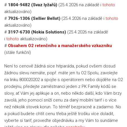
#
1804-9482 (Svaz lyžařů)
(25.4.2026 na základě i
tohoto
aktualizováno)
#
7926-1306 (Sellier Bellot)
(25.4.2026 na základě i
tohoto
aktualizováno)
#
3197-6730 (Nokia Solutions)
(25.4.2026 na základě
i
tohoto
aktualizováno)
#
Obsahem O2 retenčního a manažerského vzkazníku
(stále funkční)
Není to cenově žádná sice hitparáda, pokud ovšem dosud
žádnou slevu nemáte, popř. máte jen tu O2 Spolu, zavolejte
na linku 800020202 a spojte s operátorem nebo dojděte na O2
prodejnu, předejte zaměstnanci jeden z PK Family kódů se
slovy, ať Vám jej aplikuje a on, nebo někdo další, kdo Vám brzy
zavolá, jeho pomocí sníží cenu za daný mobilní tarif i o více
než několik stovek korun. To téměř bezpracně a zadarmo. No
a pokud budete chtít cenu třeba ještě trošku více doladit,
vyberte si tarif, proveďte objednávku a my Vám to sundáme