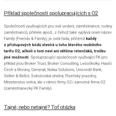
Příklad společností spolupracujících s O2
Společností využívajících pro své vedení, zaměstnance, rodiny
zaměstnanců, přátele apod., z čehož také vyplývá onen název
Family (Friends & Family), je celá řada, přičemž
každý
z přístupových kódů otevírá u toho kterého mobilního
tarifu O2, ačkoli o tom neví ani většina retenčáků, trošku
jiné možnosti
. Spolupracující společnosti využívající PK pro
příklad jsou Broker Trust, Broker Consulting, Lesoškolky, Hasiči
Čech a Moravy, Generali, Nokia Solutions, Unicredit Bank,
Sellier & Bellot, Sokolovská uhelná, Plzeňský prazdroj,
Ministerstvo vnitra, ale v rámci firmy O2 i samotná firma O2
(zaměstnanecký PK Family).
Tajné, nebo netajné? Toť otázka