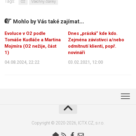
Tags:
O2
Všechny články
Mohlo by Vás také zajímat...
Evoluce v O2 podle
Dnes „práská” kde kdo.
Tomáše Kudláče a Martina
Zejména závistivci a/nebo
Mojmíra (O2 nežije, část
odmítnutí klienti, popř.
1)
novináři
04.08.2024, 22:22
03.02.2021, 12:00
Copyright © 2020-2026, ICTX.CZ, s.r.o.