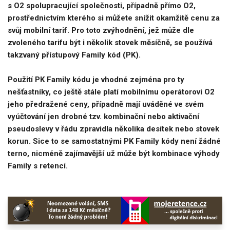
s O2 spolupracující společnosti, případně přímo O2,
prostřednictvím kterého si můžete snížit okamžitě cenu za
svůj mobilní tarif. Pro toto zvýhodnění, jež může dle
zvoleného tarifu být i několik stovek měsíčně, se používá
takzvaný přístupový Family kód (PK).
Použití PK Family kódu je vhodné zejména pro ty
nešťastníky, co ještě stále platí mobilnímu operátorovi O2
jeho předražené ceny, případně mají uváděné ve svém
vyúčtování jen drobné tzv. kombinační nebo aktivační
pseudoslevy v řádu zpravidla několika desítek nebo stovek
korun. Sice to se samostatnými PK Family kódy není žádné
terno, nicméně zajímavější už může být kombinace výhody
Family s retencí.