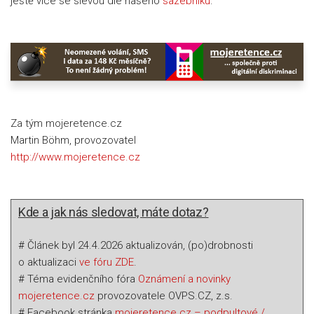
ještě více se slevou dle našeho
sazebníku
.
Za tým mojeretence.cz
Martin Böhm, provozovatel
http://www.mojeretence.cz
Kde a jak nás sledovat, máte dotaz?
# Článek byl 24.4.2026 aktualizován, (po)drobnosti
o aktualizaci
ve fóru ZDE
.
# Téma evidenčního fóra
Oznámení a novinky
mojeretence.cz
provozovatele OVPS.CZ, z.s.
# Facebook stránka
mojeretence.cz – podpultové /