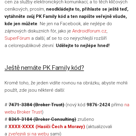
cen za služby elektronických komunikací, a to těch klíčových
ceníkových, prosím,
neodkládejte to, přihlaste se ještě teď,
vytáhněte svůj PK Family kód a ten napište veřejně všude,
kde jen můžete
. Ne jen na Facebook, ale nejlépe do
zájmových diskuzních fór, jako je
Androidforum.cz
,
SuperFórum
a další, ať se to co nejrychlejší rozšíří
a celorepublikově zlevní.
Udělejte to nejlépe hned!
Ještě nemáte PK Family kód?
Kromě toho, že jeden vidíte rovnou na obrázku, abyste mohli
použít, zde jsou některé další:
#
7471-3384 (Broker Trust)
(nový kód
9876-2424
přímo
na
webu Broker Trust
)
#
8369-3184 (Broker Consulting)
zrušeno
#
XXXX-XXXX (Hasiči Čech a Moravy)
(aktualizovali
a
zveřejnili si na webu
sami)