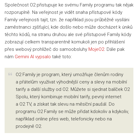
Společnost O2 přistupuje ke svému Family programu tak nějak
rozporuplně. Na veřejnost je vidět snaha přístupové kódy
Family veřejnosti tajit, tzn. že například jsou průběžně vysíláni
zaměstnanci zjišťující, kde došlo nebo může docházet k úniků
těchto kódů, na stranu druhou ale své přístupové Family kódy
zobrazují celkem transparentně komukoli jen po přihlášení
přes webový prohlížeč do samoobsluhy
MojeO2
. Dále pak
nám
Gemini AI vypsalo
také toto:
O2 Family je program, který umožňuje členům rodiny
a přátelům využívat výhodnější ceny a slevy na mobilní
tarify a další služby od O2. Můžete si sjednat balíček O2
Spolu, který kombinuje mobilní tarify, pevný internet
a O2 TV, a získat tak slevu na měsíční paušál. Do
programu O2 Family se může přidat kdokoliv a kdykoliv,
například online přes web, telefonicky nebo na
prodejně O2.