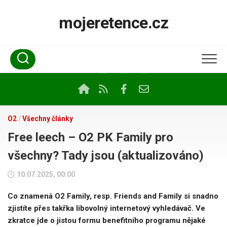
Skip
to
mojeretence.cz
content
O2
/
Všechny články
Free leech – O2 PK Family pro
všechny? Tady jsou (aktualizováno)
10.07.2025, 00:00
Co znamená O2 Family, resp. Friends and Family si snadno
zjistíte přes takřka libovolný internetový vyhledávač. Ve
zkratce jde o jistou formu benefitního programu nějaké