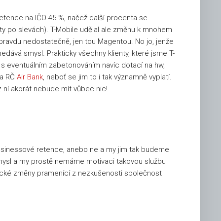
 retence na IČO 45 %, načež další procenta se
aty po slevách). T-Mobile udělal ale změnu k mnohem
 opravdu nedostatečně, jen tou Magentou. No jo, jenže
nedává smysl. Prakticky všechny klienty, které jsme T-
 s eventuálním zabetonováním navíc dotací na hw,
na RČ
Air Bank
, neboť se jim to i tak významně vyplatí.
z ní akorát nebude mít vůbec nic!
í businessové retence, anebo ne a my jim tak budeme
 smysl a my prostě nemáme motivaci takovou službu
tické změny pramenící z nezkušenosti společnost