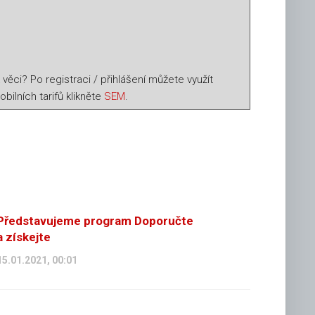
ěci? Po registraci / přihlášení můžete využít
ilních tarifů klikněte
SEM
.
Představujeme program Doporučte
a získejte
15.01.2021, 00:01