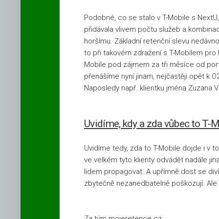
Podpultové
Podobné, co se stalo v T-Mobile s NextU, 
internetové
přidávala vlivem počtu služeb a kombina
a televizní
horšímu. Základní retenční slevu nedávno
tarify
Vodafone
to při takovém zdražení s T-Mobilem pro k
Mobile pod zájmem za tři měsíce od port
přenášíme nyní jinam, nejčastěji opět k
Naposledy např. klientku jména Zuzana Va
Uvidíme, kdy a zda vůbec to T-M
Uvidíme tedy, zda to T-Mobile dojde i v 
ve velkém tyto klienty odvádět nadále j
lidem propagovat. A upřímně dost se div
zbytečně nezanedbatelně poškozují. Ale 
Za tým mojeretence.cz