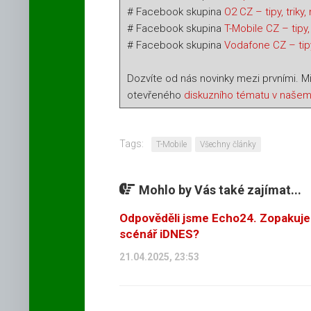
# Facebook skupina
O2 CZ – tipy, triky
# Facebook skupina
T-Mobile CZ – tipy,
# Facebook skupina
Vodafone CZ – tipy,
Dozvíte od nás novinky mezi prvními. M
otevřeného
diskuzního tématu v našem
Tags:
T-Mobile
Všechny články
Mohlo by Vás také zajímat...
Odpověděli jsme Echo24. Zopakuje
scénář iDNES?
21.04.2025, 23:53