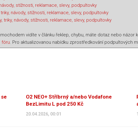
, návody, stížnosti, reklamace, slevy, podpultovky
 triky, návody, stížnosti, reklamace, slevy, podpultovky
 triky, návody, stížnosti, reklamace, slevy, podpultovky
imochodem vidíte v článku řeklep, chybu, máte dotaz nebo názor k v
 fóru
. Pro aktualizovanou nabídku zprostředkování podpultových mob
 se
O2 NEO+ Stříbrný a/nebo Vodafone
BezLimitu L pod 250 Kč
20.04.2026, 00:01