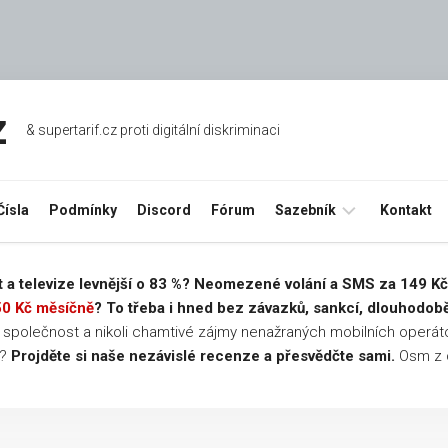
z
& supertarif.cz proti digitální diskriminaci
Čísla
Podmínky
Discord
Fórum
Sazebník
Kontakt
Úkonů
net a televize levnější o 83 %? Neomezené volání a SMS za 149 K
a služeb
50 Kč měsíčně
? To třeba i hned bez závazků, sankcí, dlouhodob
o společnost a nikoli chamtivé zájmy nenažraných mobilních operát
Aktivací
e?
Projděte si naše nezávislé recenze a přesvědčte sami.
Osm z d
tarifů
O2
Aktivací
tarifů