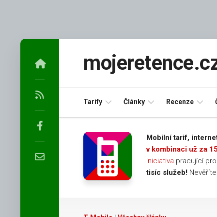
Skip
to
mojeretence.c
content
Tarify
Články
Recenze
Podpultové
Mobilní
Na
Mobilní tarif, inter
mobilní
operátor
Google
v kombinaci už za 1
retenční
T-
iniciativa
pracující pr
tarify
Mobile
Na
tisíc služeb!
Nevěřít
O2
Facebooku
Mobilní
Podpultové
operátor
Na
mobilní
Vodafone
Aukru
retenční