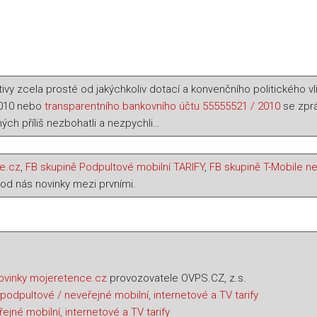
ivy zcela prosté od jakýchkoliv dotací a konvenčního politického vl
2010 nebo
transparentního bankovního účtu 55555521 / 2010
se zprá
ých příliš nezbohatli a nezpychli…
e.cz
,
FB skupině Podpultové mobilní TARIFY
,
FB skupině T-Mobile ne
 od nás novinky mezi prvními.
ovinky mojeretence.cz
provozovatele OVPS.CZ, z.s.
odpultové / neveřejné mobilní, internetové a TV tarify
ejné mobilní, internetové a TV tarify