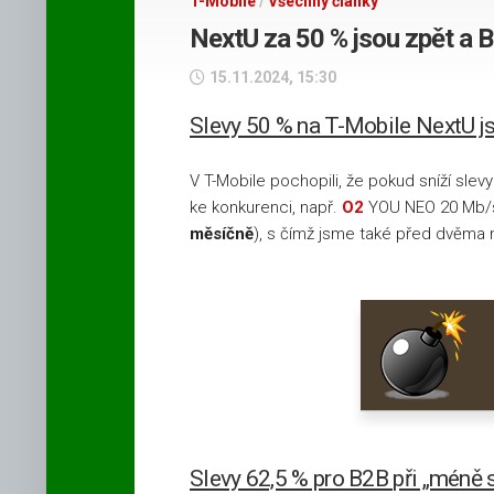
T-Mobile
/
Všechny články
tarify
Mobilní
NextU za 50 % jsou zpět a 
T-
operátor
Mobile
O2
15.11.2024, 15:30
Podpultové
Všechny
Slevy 50 % na T-Mobile NextU j
mobilní
vnitrostránkové
retenční
tarify
Novinky
V T-Mobile pochopili, že pokud sníží slevy
Vodafone
na
ke konkurenci, např.
O2
YOU NEO 20 Mb/s
Facebooku
měsíčně
Podpultové
), s čímž jsme také před dvěma mě
internetové
a televizní
tarify
O2
Podpultové
internetové
a televizní
tarify
T-
Slevy 62,5 % pro B2B při „méně 
Mobile