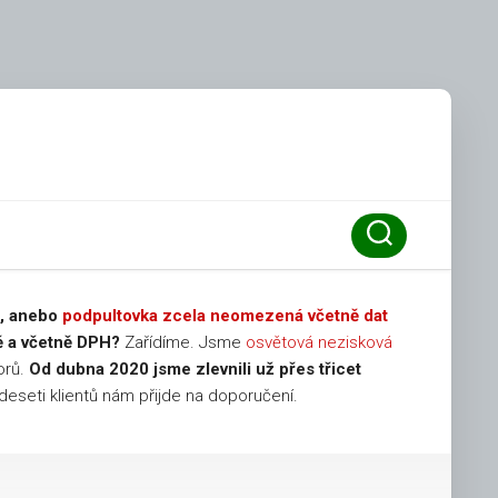
č, anebo
podpultovka zcela neomezená včetně dat
ě a včetně DPH?
Zařídíme. Jsme
osvětová nezisková
orů.
Od dubna 2020 jsme zlevnili už přes třicet
eseti klientů nám přijde na doporučení.