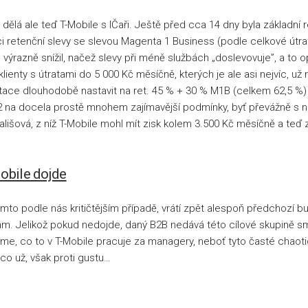
dělá ale teď T-Mobile s IČaři. Ještě před cca 14 dny byla základní
ci retenční slevy se slevou Magenta 1 Business (podle celkové útr
 výrazně snížil, načež slevy při méně službách „doslevovuje”, a to
lienty s útratami do 5 000 Kč měsíčně, kterých je ale asi nejvíc, už 
ace dlouhodobě nastavit na ret. 45 % + 30 % M1B (celkem 62,5 %)
 O2 na docela prostě mnohem zajímavější podmínky, byť převážně s 
lišová, z níž T-Mobile mohl mít zisk kolem 3.500 Kč měsíčně a teď 
obile dojde
tomto podle nás kritičtějším případě, vrátí zpět alespoň předchoz
inam. Jelikož pokud nedojde, daný B2B nedává této cílové skupině
íme, co to v T-Mobile pracuje za managery, neboť tyto časté chao
co už, však proti gustu…