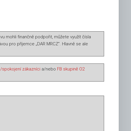
ivu mohli finančně podpořit, můžete využít čísla
vou pro příjemce „DAR MRCZ”. Hlavně se ale
/spokojení zákazníci
a/nebo
FB skupině O2