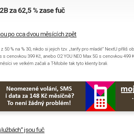
T-
B2B za 62,5 % zase fuč
Mobile
Aktivací
tarifů
sou po cca dvou měsících zpět
Vodafone
 z 50 % na % 30, nikdo si jejich tzv. „tarify pro mladé” NextU příli
 s cenovkou 399 Kč, anebo O2 YOU NEO Max 5G s cenovkou 499 K
síci ve velkém začali a T-Mobile tak tyto klienty brali.
službách” jsou fuč