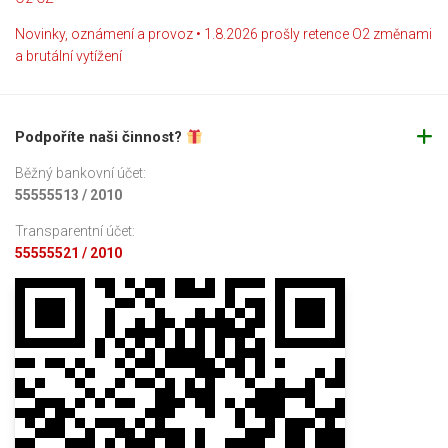
Novinky, oznámení a provoz • 1.8.2026 prošly retence O2 změnami
a brutální vytížení
Podpoříte naši činnost?
Běžný bankovní účet:
55555513 / 2010
Transparentní účet:
55555521 / 2010