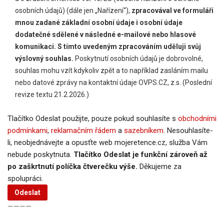
osobních údajů) (dále jen „Nařízení“),
zpracovával ve formuláři
mnou zadané základní osobní údaje i osobní údaje
dodatečné sdělené v následné e-mailové nebo hlasové
komunikaci. S tímto uvedeným zpracováním uděluji svůj
výslovný souhlas.
Poskytnutí osobních údajů je dobrovolné,
souhlas mohu vzít kdykoliv zpět a to například zasláním mailu
nebo datové zprávy na kontaktní údaje OVPS.CZ, z.s. (Poslední
revize textu 21.2.2026.)
Tlačítko Odeslat použijte, pouze pokud souhlasíte s
obchodními
podmínkami
,
reklamačním řádem
a
sazebníkem
. Nesouhlasíte-
li, neobjednávejte a opusťte web mojeretence.cz, služba Vám
nebude poskytnuta.
Tlačítko Odeslat je funkční zároveň až
po zaškrtnutí políčka čtverečku výše.
Děkujeme za
spolupráci.
————