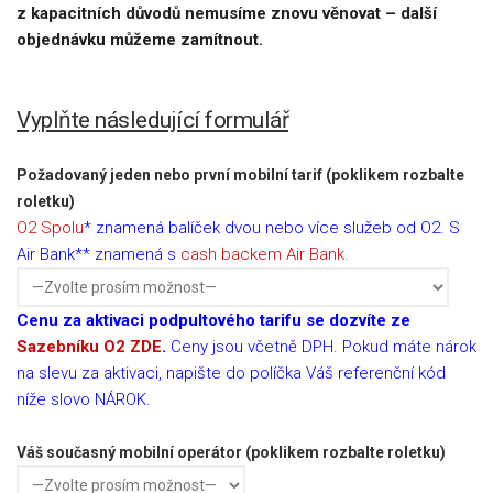
z kapacitních důvodů nemusíme znovu věnovat – další
objednávku můžeme zamítnout.
Vyplňte následující formulář
Požadovaný jeden nebo první mobilní tarif (poklikem rozbalte
roletku)
O2 Spolu
* znamená balíček dvou nebo více služeb od O2. S
Air Bank** znamená s
cash backem Air Bank
.
Cenu za aktivaci podpultového tarifu se dozvíte ze
Sazebníku O2 ZDE
.
Ceny jsou včetně DPH. Pokud máte nárok
na slevu za aktivaci, napište do políčka Váš referenční kód
níže slovo NÁROK.
Váš současný mobilní operátor (poklikem rozbalte roletku)