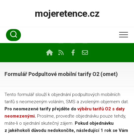
Skip
to
mojeretence.cz
content
Formulář Podpultové mobilní tarify O2 (omet)
Tento formulář slouží k objednání podpultových mobilních
tarifů s neomezeným voláním, SMS a zvoleným objemem dat.
Pro neomezené tarify přejděte do
výběru tarifů O2 s daty
neomezenými
.
Prosíme, proveďte objednávku pouze tehdy,
máte-li o sjednání skutečný zájem.
Pokud objednávku
z jakéhokoli důvodu nedokončíte, následující 1 rok se Vám