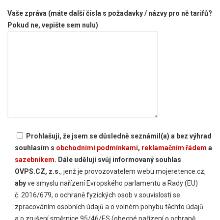
Vaše zpráva (máte další čísla s požadavky / názvy pro ně tarifů?
Pokud ne, vepište sem nulu)
Prohlašuji, že jsem se důsledně seznámil(a) a bez výhrad
souhlasím s
obchodními podmínkami
,
reklamačním řádem
a
sazebníkem
. Dále uděluji svůj informovaný souhlas
OVPS.CZ, z.s.
, jenž je provozovatelem webu mojeretence.cz,
aby
ve smyslu nařízení Evropského parlamentu a Rady (EU)
č. 2016/679, o ochraně fyzických osob v souvislosti se
zpracováním osobních údajů a o volném pohybu těchto údajů
a o zrušení směrnice 95/46/ES (obecné nařízení o ochraně