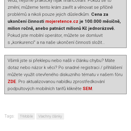
vědu, nejsme prakticky nijak financováni. Pokud se to
změní, můžeme tento krám zavřít a věnovat se příčině
problémů a nikoli pouze jejich důsledkům.
Cena za
ukončení činnosti
mojeretence.cz
je 100.000 měsíčně,
milion ročně, anebo patnáct milionů Kč jednorázově.
Pokud jste mobilní operátor, můžete se domluvit
s „konkurencí” a na naše ukončení činnosti složit…
Všimli jste si překlepu nebo našli v článku chybu? Máte
dotaz nebo názor k věci? Po snadné registraci / přihlášení
můžete využít otevřeného diskuzního tématu v našem fóru
ZDE
. Pro aktualizovanou nabídku zprostředkování
podpultových mobilních tarifů klikněte
SEM
.
Tags:
T-Mobile
Všechny články