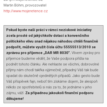
Martin Böhm, provozovatel
http://www.mojeretence.cz
Pokud byste naši práci v rámci neziskové iniciativy
zcela prosté od jakýchkoliv dotací a konvenčního
politického vlivu snad nějakou náhodou chtěli finančně
podpořit, můžete využít čísla účtu 55555513/2010 se
zprávou pro příjemce „DAR MR 8030”.
Vlivem zprávy pro
příjemce budeme vědět, že Vaše podpora přišla na
podnět tohoto článku. Ale nehlaste se všichni, dobrovolné
příjmy nám chodí takřka výjimečně, případný Váš tak bude
spadat do skutečně ojedinělých případů. Jako gesto bude
Váš příspěvek fajn, neboť tím získáme dojem, že alespoň
někdo ze spotřebitelů si nás za to, že jednáme v jeho
zájmu, váží.
Za případnou jakoukoli finanční podporu
děkujeme!