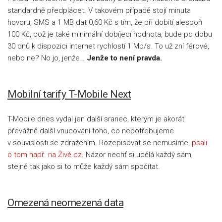
standardně předplácet. V takovém případě stojí minuta
hovoru, SMS a 1 MB dat 0,60 Kč s tím, že při dobití alespoň
100 Kč, což je také minimální dobíjecí hodnota, bude po dobu
30 dnů k dispozici internet rychlostí 1 Mb/s. To už zní férové,
nebo ne? No jo, jenže…
Jenže to není pravda.
Mobilní tarify T-Mobile Next
T-Mobile dnes vydal jen další sranec, kterým je akorát
převážně další vnucování toho, co nepotřebujeme
v souvislosti se zdražením. Rozepisovat se nemusíme,
psali
o tom např. na Živě.cz
. Názor nechť si udělá každý sám,
stejně tak jako si to může každý sám spočítat.
Omezená neomezená data