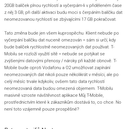
20GB balíček plnou rychlostí a vyčerpám-li v přiděleném čase
z něj 3 GB, při další aktivaci budu moci s čerpáním balíčku dat
neomezovanou rychlostí se zbývajícími 17 GB pokračovat.
Tato změna bude jen všem kuprospěchu. Klient nebude po
vyčerpání balíčku dat nuceně omezován = sám si určí, kdy
bude balíček rychlostně neomezovaných dat používat. T-
Mobilu se rozloží využití sítě = nebude se potýkat se
zvýšenými datovými přenosy / nároky při každé obnově. T-
Mobile bude oproti Vodafonu a O2 umožňovat zapínání
neomezovaných dat nikoli pouze několikrát v měsíci, ale po
celý měsíc trvale kdykoliv, ovšem tato data rychlostí
neomezovaná data budou omezená objemem. T-Mobilu
masivně vzroste návštěvnost aplikace Můj T-Mobile,
prostřednictvím které k zákazníkům dostává to, co chce. No
není toto vzájemně pouze prospěšné?