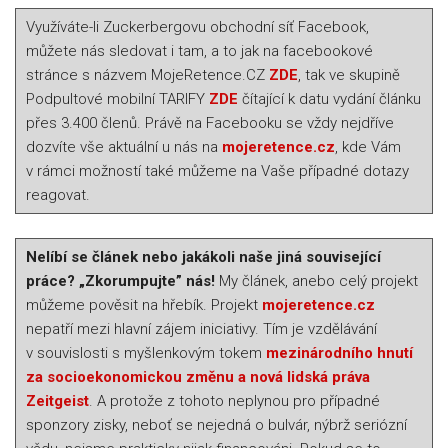
Využíváte-li Zuckerbergovu obchodní síť Facebook,
můžete nás sledovat i tam, a to jak na facebookové
stránce s názvem MojeRetence.CZ
ZDE
, tak ve skupině
Podpultové mobilní TARIFY
ZDE
čítající k datu vydání článku
přes 3.400 členů. Právě na Facebooku se vždy nejdříve
dozvíte vše aktuální u nás na
mojeretence.cz
, kde Vám
v rámci možností také můžeme na Vaše případné dotazy
reagovat.
Nelíbí se článek nebo jakákoli naše jiná související
práce? „Zkorumpujte” nás!
My článek, anebo celý projekt
můžeme pověsit na hřebík. Projekt
mojeretence.cz
nepatří mezi hlavní zájem iniciativy. Tím je vzdělávání
v souvislosti s myšlenkovým tokem
mezinárodního hnutí
za socioekonomickou změnu a nová lidská práva
Zeitgeist
. A protože z tohoto neplynou pro případné
sponzory zisky, neboť se nejedná o bulvár, nýbrž seriózní