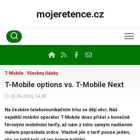
Skip
to
mojeretence.cz
content
T-Mobile
/
Všechny články
T-Mobile options vs. T-Mobile Next
25.06.2024, 14:45
Na českém telekomunikačním trhu se dějí věci. Náš
největší mobilní operátor T-Mobile dnes přišel s konečně
férovými mobilními tarify, až nám z toho samým nadšením
málem popraskala srdce. Vlastně jde o tarif pouze jeden,
vše se totiž točí už jen kolem balíčků.