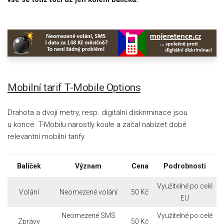
Mobilní tarif T-Mobile Options
Drahota a dvojí metry, resp. digitální diskriminace jsou
u konce. T-Mobilu narostly koule a začal nabízet době
relevantní mobilní tarify.
Balíček
Význam
Cena
Podrobnosti
Využitelné po celé
Volání
Neomezené volání
50 Kč
EU
Neomezené SMS
Využitelné po celé
Zprávy
50 Kč