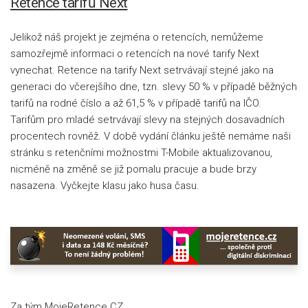
Retence tarifů Next
Jelikož náš projekt je zejména o retencích, nemůžeme
samozřejmě informaci o retencích na nové tarify Next
vynechat. Retence na tarify Next setrvávají stejné jako na
generaci do včerejšího dne, tzn. slevy 50 % v případě běžných
tarifů na rodné číslo a až 61,5 % v případě tarifů na IČO.
Tarifům pro mladé setrvávají slevy na stejných dosavadních
procentech rovněž. V době vydání článku ještě nemáme naši
stránku s retenčními možnostmi T-Mobile aktualizovanou,
nicméně na změně se již pomalu pracuje a bude brzy
nasazena. Vyčkejte klasu jako husa času.
Za tým MojeRetence.CZ