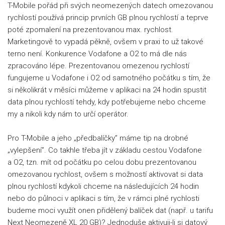
T-Mobile pořád při svých neomezených datech omezovanou
rychlostí používá princip prvních GB plnou rychlostí a teprve
poté zpomalení na prezentovanou max. rychlost.
Marketingově to vypadá pěkně, ovšem v praxi to už takové
terno není. Konkurence Vodafone a O2 to má dle nás
zpracováno lépe. Prezentovanou omezenou rychlostí
fungujeme u Vodafone i O2 od samotného počátku s tím, že
si několikrát v měsíci můžeme v aplikaci na 24 hodin spustit
data plnou rychlostí tehdy, kdy potřebujeme nebo chceme
my a nikoli kdy nám to určí operátor.
Pro T-Mobile a jeho „předbalíčky” máme tip na drobné
„vylepšení”. Co takhle třeba jít v základu cestou Vodafone
a O2, tzn. mít od počátku po celou dobu prezentovanou
omezovanou rychlost, ovšem s možností aktivovat si data
plnou rychlostí kdykoli chceme na následujících 24 hodin
nebo do půlnoci v aplikaci s tím, že v rámci plné rychlosti
budeme moci využít onen přidělený balíček dat (např. u tarifu
Next Neomezeně XL 20 GB)? Jednoduše aktivuji-li si datový