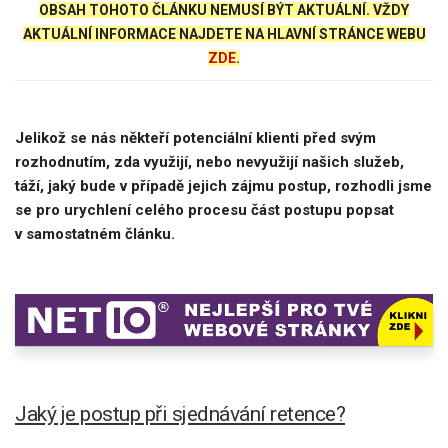
OBSAH TOHOTO ČLÁNKU NEMUSÍ BÝT AKTUÁLNÍ. VŽDY
AKTUÁLNÍ INFORMACE NAJDETE NA HLAVNÍ STRÁNCE WEBU
ZDE
.
Jelikož se nás někteří potenciální klienti před svým
rozhodnutím, zda využijí, nebo nevyužijí našich služeb,
táží, jaký bude v případě jejich zájmu postup, rozhodli jsme
se pro urychlení celého procesu část postupu popsat
v samostatném článku.
Jaký je postup při sjednávání retence?