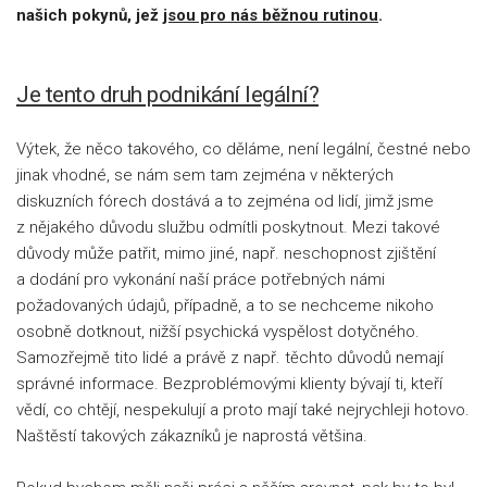
našich pokynů, jež
jsou pro nás běžnou rutinou
.
Je tento druh podnikání legální?
Výtek, že něco takového, co děláme, není legální, čestné nebo
jinak vhodné, se nám sem tam zejména v některých
diskuzních fórech dostává a to zejména od lidí, jimž jsme
z nějakého důvodu službu odmítli poskytnout. Mezi takové
důvody může patřit, mimo jiné, např. neschopnost zjištění
a dodání pro vykonání naší práce potřebných námi
požadovaných údajů, případně, a to se nechceme nikoho
osobně dotknout, nižší psychická vyspělost dotyčného.
Samozřejmě tito lidé a právě z např. těchto důvodů nemají
správné informace. Bezproblémovými klienty bývají ti, kteří
vědí, co chtějí, nespekulují a proto mají také nejrychleji hotovo.
Naštěstí takových zákazníků je naprostá většina.