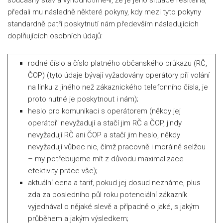
současný stav a vyhodnotíme-li, že je jeho situace řešitelná,
předali mu následně některé pokyny, kdy mezi tyto pokyny
standardně patří poskytnutí nám především následujících
doplňujících osobních údajů:
rodné číslo a číslo platného občanského průkazu (RČ,
ČOP) (tyto údaje bývají vyžadovány operátory při volání
na linku z jiného než zákaznického telefonního čísla, je
proto nutné je poskytnout i nám);
heslo pro komunikaci s operátorem (někdy jej
operátoři nevyžadují a stačí jim RČ a ČOP, jindy
nevyžadují RČ ani ČOP a stačí jim heslo, někdy
nevyžadují vůbec nic, čímž pracovně i morálně selžou
– my potřebujeme mít z důvodu maximalizace
efektivity práce vše);
aktuální cena a tarif, pokud jej dosud neznáme, plus
zda za posledního půl roku potenciální zákazník
vyjednával o nějaké slevě a případně o jaké, s jakým
průběhem a jakým výsledkem;