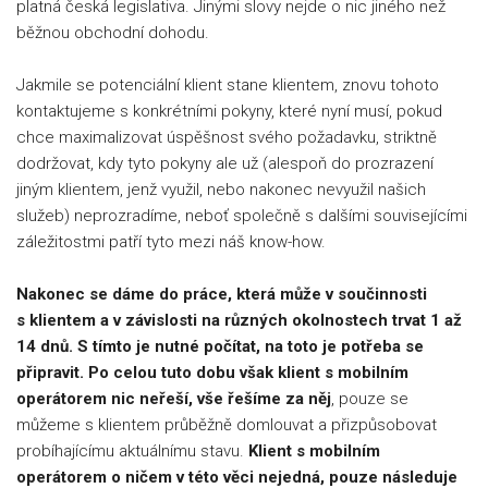
platná česká legislativa. Jinými slovy nejde o nic jiného než
běžnou obchodní dohodu.
Jakmile se potenciální klient stane klientem, znovu tohoto
kontaktujeme s konkrétními pokyny, které nyní musí, pokud
chce maximalizovat úspěšnost svého požadavku, striktně
dodržovat, kdy tyto pokyny ale už (alespoň do prozrazení
jiným klientem, jenž využil, nebo nakonec nevyužil našich
služeb) neprozradíme, neboť společně s dalšími souvisejícími
záležitostmi patří tyto mezi náš know-how.
Nakonec se dáme do práce, která může v součinnosti
s klientem a v závislosti na různých okolnostech trvat 1 až
14 dnů. S tímto je nutné počítat, na toto je potřeba se
připravit. Po celou tuto dobu však klient s mobilním
operátorem nic neřeší, vše řešíme za něj
, pouze se
můžeme s klientem průběžně domlouvat a přizpůsobovat
probíhajícímu aktuálnímu stavu.
Klient s mobilním
operátorem o ničem v této věci nejedná, pouze následuje