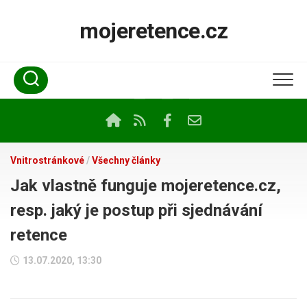
Skip
to
mojeretence.cz
content
Vnitrostránkové
/
Všechny články
Jak vlastně funguje mojeretence.cz,
resp. jaký je postup při sjednávání
retence
13.07.2020, 13:30