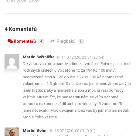
10.03.2025, 23:59
4 Komentářů
Komentářů
4
Pingbeků
0
Martin Světnička
14.07.2020, 23:54 (23:54)
Díky opravdu moc pane Martine za vyřešení. Potvrzuju na třech
rodinných číslech u Vodafone 1x za 194 Kč 100 minut,
neomezené sms a 1.25 gb dat a 2x za 300 Kč neomezené
volání, sms a 1.5 gb dat. S manželkou jsme hendykepovaný, já
jsem krátkozraky a manželka slepá a moc si vaší pomocy
vážíme. Musím říct, že pan Martin nám se vším ochotně
poradil a nakonec zařídil tarifi pro všechny tři zadarmo. To
jsme nečekali!!! Moc děkujeme, bez vás by jsme to asi nedali.
Moc si toho vážíme.
Martin Böhm
15.07.2020, 00:01 (0:01)