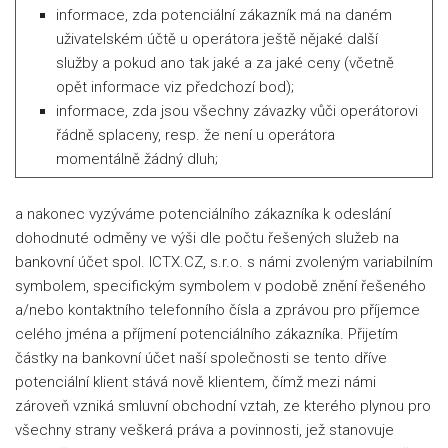
informace, zda potenciální zákazník má na daném
uživatelském účtě u operátora ještě nějaké další
služby a pokud ano tak jaké a za jaké ceny (včetně
opět informace viz předchozí bod);
informace, zda jsou všechny závazky vůči operátorovi
řádně splaceny, resp. že není u operátora
momentálně žádný dluh;
a nakonec vyzýváme potenciálního zákazníka k odeslání
dohodnuté odměny ve výši dle počtu řešených služeb na
bankovní účet spol. ICTX.CZ, s.r.o. s námi zvoleným variabilním
symbolem, specifickým symbolem v podobě znění řešeného
a/nebo kontaktního telefonního čísla a zprávou pro příjemce
celého jména a příjmení potenciálního zákazníka. Přijetím
částky na bankovní účet naší společnosti se tento dříve
potenciální klient stává nově klientem, čímž mezi námi
zároveň vzniká smluvní obchodní vztah, ze kterého plynou pro
všechny strany veškerá práva a povinnosti, jež stanovuje