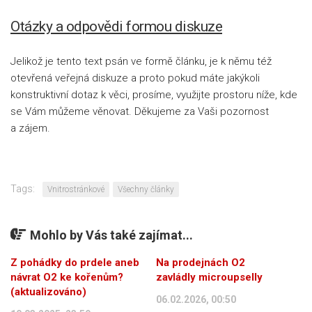
Otázky a odpovědi formou diskuze
Jelikož je tento text psán ve formě článku, je k němu též
otevřená veřejná diskuze a proto pokud máte jakýkoli
konstruktivní dotaz k věci, prosíme, využijte prostoru níže, kde
se Vám můžeme věnovat. Děkujeme za Vaši pozornost
a zájem.
Tags:
Vnitrostránkové
Všechny články
Mohlo by Vás také zajímat...
Z pohádky do prdele aneb
Na prodejnách O2
návrat O2 ke kořenům?
zavládly microupselly
(aktualizováno)
06.02.2026, 00:50