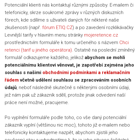
Potenciální klienti nás kontaktují různými způsoby. E-mailem či
telefonicky, skrze soukromé zprávy v různých diskuzních
fórech, kde sdílíme s uživateli daných fór některé naše
zkušenosti (např.
fórum ETIQ.CZ
) a po zavedení rozklikávačky
Levnější tarify v hlavním menu stránky
mojeretence.cz
prostřednictvím formuláře k tomu určeného s názvem
Chci
retenci (tarif u jiného operátora)
. Ostatně na poslední zmíněný
formulář odkazujeme každého, jelikož
abychom se mohli
potenciálnímu klientovi věnovat, je zapotřebí zejména jeho
souhlas s našimi
obchodními podmínkami a reklamačním
řádem
včetně udělení souhlasu se zpracováním osobních
údajů
, neboť následně skutečně s některými osobními údaji,
jež nám pak už zákazník sdělí, protože jinak odvedení naší
práce není možné, pracujeme.
Po vyplnění formuláře podle toho, co vše daný potenciální
zákazník vyplní (většinou nic moc), tohoto již e-mailem nebo
telefonicky kontaktujeme nazpět, abychom zjistili jeho