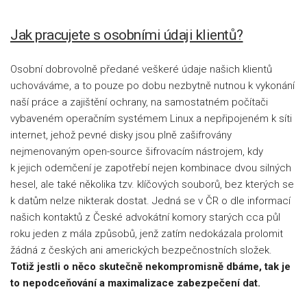
Jak pracujete s osobními údaji klientů?
Osobní dobrovolně předané veškeré údaje našich klientů
uchováváme, a to pouze po dobu nezbytně nutnou k vykonání
naší práce a zajištění ochrany, na samostatném počítači
vybaveném operačním systémem Linux a nepřipojeném k síti
internet, jehož pevné disky jsou plně zašifrovány
nejmenovaným open-source šifrovacím nástrojem, kdy
k jejich odemčení je zapotřebí nejen kombinace dvou silných
hesel, ale také několika tzv. klíčových souborů, bez kterých se
k datům nelze nikterak dostat. Jedná se v ČR o dle informací
našich kontaktů z České advokátní komory starých cca půl
roku jeden z mála způsobů, jenž zatím nedokázala prolomit
žádná z českých ani amerických bezpečnostních složek.
Totiž jestli o něco skutečně nekompromisně dbáme, tak je
to nepodceňování a maximalizace zabezpečení dat.