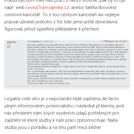
Pokud bychom měli naši práci s něčím srovnat, pak by to byl
např. web
LevnaTramvajenka.cz
, anebo takřka libovolná
cestovní kancelář. To s tou cestovní kanceláří asi nejlépe
popsal uživatel jednoho z fór, kde jsme ještě donedávna
figurovali, jehož vyjádření přikládáme k přečtení.
Legalita celé věci je v neposlední řadě zajištěna de-facto
plným informováním potenciálního i následně již klienta, jenž
nás předáním nám svých osobních údajů potřebných pro
zajištění té které služby k naší práci zplnomocňuje. Naše
služby jsou v pořádku a na trhu patří mezi běžné.