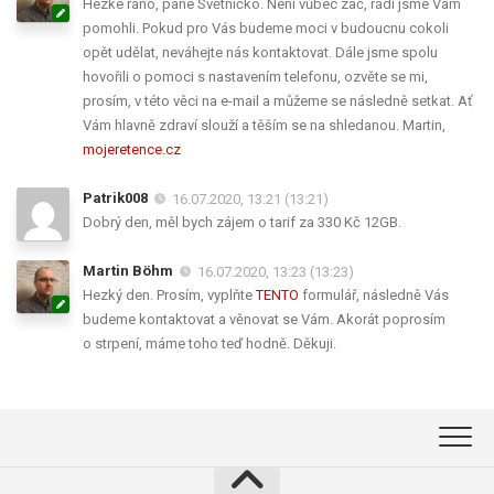
Hezké ráno, pane Světničko. Není vůbec zač, rádi jsme Vám
pomohli. Pokud pro Vás budeme moci v budoucnu cokoli
opět udělat, neváhejte nás kontaktovat. Dále jsme spolu
hovořili o pomoci s nastavením telefonu, ozvěte se mi,
prosím, v této věci na e-mail a můžeme se následně setkat. Ať
Vám hlavně zdraví slouží a těším se na shledanou. Martin,
mojeretence.cz
Patrik008
16.07.2020, 13:21 (13:21)
Dobrý den, měl bych zájem o tarif za 330 Kč 12GB.
Martin Böhm
16.07.2020, 13:23 (13:23)
Hezký den. Prosím, vyplňte
TENTO
formulář, následně Vás
budeme kontaktovat a věnovat se Vám. Akorát poprosím
o strpení, máme toho teď hodně. Děkuji.