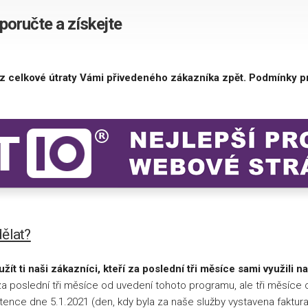
T-
oručte a získejte
Mobile
Aktivací
tarifů
Vodafone
z celkové útraty Vámi přivedeného zákazníka zpět. Podmínky pr
dělat?
žít ti naši zákazníci, kteří za poslední tři měsíce sami využili
a poslední tři měsíce od uvedení tohoto programu, ale tři měsíce o
etence dne 5.1.2021 (den, kdy byla za naše služby vystavena faktur