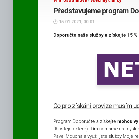
Vnitrostránkové
/
Všechny články
tarify
Mobilní
Představujeme program Dop
T-
operátor
Mobile
O2
15.01.2021, 00:01
Podpultové
Všechny
mobilní
vnitrostránkové
Doporučte naše služby a získejte 15 % 
retenční
tarify
Novinky
Vodafone
na
Facebooku
Podpultové
internetové
a televizní
tarify
O2
Podpultové
Co pro získání provize musím u
internetové
a televizní
Program Doporučte a získejte
mohou vyu
tarify
T-
(lhostejno které). Tím nemáme na mysli z
Mobile
Pavel Moucha a využil jste služby Moje r