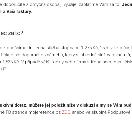
 doporučíte a dotyčná osoba ji využije, zaplatíme Vám za to.
Jedi
 z Vaší faktury.
bec za to?
 k dnešnímu dni jedna služba stojí např. 1.275 Kč, 15 % z této část
Pokud ale doporučíte známého, který si objedná služby rovnou tři, 
už 533 Kč. V případě větší rodiny nebo firmy s třeba hned osmi čísl
nit?
ktivní dotaz, můžete jej položit níže v diskuzi a my se Vám bu
nné FB stránce mojeretence.cz
ZDE
, anebo ve skupině Podpultové m