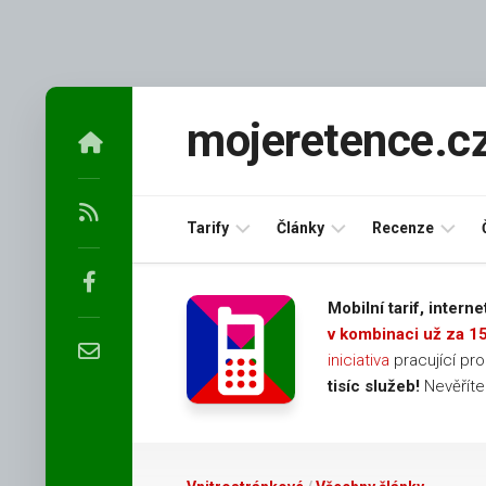
Skip
to
mojeretence.c
content
Tarify
Články
Recenze
Podpultové
Mobilní
Na
Mobilní tarif, inter
mobilní
operátor
Google
v kombinaci už za 1
retenční
T-
iniciativa
pracující pr
tarify
Mobile
Na
tisíc služeb!
Nevěřít
O2
Facebooku
Mobilní
Podpultové
operátor
Na
mobilní
Vodafone
Aukru
retenční