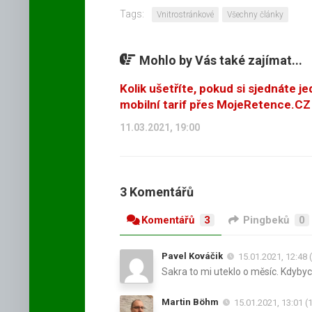
Tags:
Vnitrostránkové
Všechny články
Mohlo by Vás také zajímat...
Kolik ušetříte, pokud si sjednáte j
mobilní tarif přes MojeRetence.CZ
11.03.2021, 19:00
3 Komentářů
Komentářů
3
Pingbeků
0
Pavel Kováčik
15.01.2021, 12:48 
Sakra to mi uteklo o měsíc. Kdybych
Martin Böhm
15.01.2021, 13:01 (