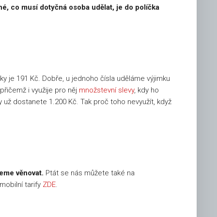
né, co musí dotyčná osoba udělat, je do políčka
ky je 191 Kč. Dobře, u jednoho čísla uděláme výjimku
přičemž i využije pro něj
množstevní slevy
, kdy ho
y už dostanete 1.200 Kč. Tak proč toho nevyužít, když
deme věnovat.
Ptát se nás můžete také na
obilní tarify
ZDE
.