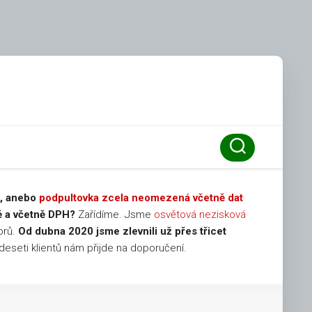
č, anebo
podpultovka zcela neomezená včetně dat
ě a včetně DPH?
Zařídíme. Jsme
osvětová nezisková
orů.
Od dubna 2020 jsme zlevnili už přes třicet
eseti klientů nám přijde na doporučení.