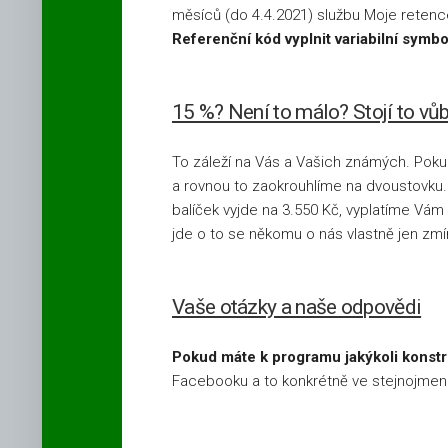
měsíců (do 4.4.2021) službu Moje retence
Podpultové
Referenční kód vyplnit variabilní symbol
internetové
a televizní
tarify
Vodafone
15 %? Není to málo? Stojí to vů
To záleží na Vás a Vašich známých. Pokud
a rovnou to zaokrouhlíme na dvoustovku. 
balíček vyjde na 3.550 Kč, vyplatíme Vám 
jde o to se někomu o nás vlastně jen zmí
Vaše otázky a naše odpovědi
Pokud máte k programu jakýkoli konstru
Facebooku a to konkrétně ve stejnojme