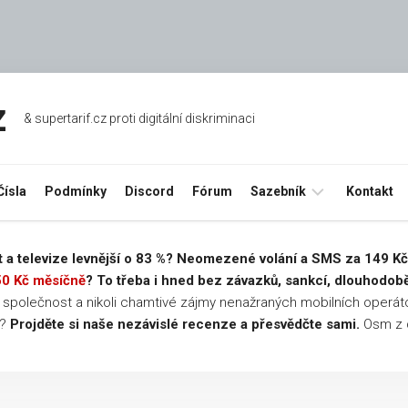
z
& supertarif.cz proti digitální diskriminaci
Čísla
Podmínky
Discord
Fórum
Sazebník
Kontakt
Úkonů
net a televize levnější o 83 %? Neomezené volání a SMS za 149 K
a služeb
50 Kč měsíčně
? To třeba i hned bez závazků, sankcí, dlouhodob
o společnost a nikoli chamtivé zájmy nenažraných mobilních operát
Aktivací
e?
Projděte si naše nezávislé recenze a přesvědčte sami.
Osm z d
tarifů
O2
Aktivací
tarifů