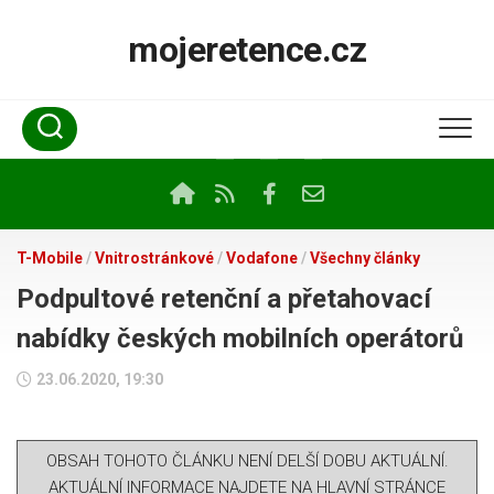
Skip
to
mojeretence.cz
content
T-Mobile
/
Vnitrostránkové
/
Vodafone
/
Všechny články
Podpultové retenční a přetahovací
nabídky českých mobilních operátorů
23.06.2020, 19:30
OBSAH TOHOTO ČLÁNKU NENÍ DELŠÍ DOBU AKTUÁLNÍ.
AKTUÁLNÍ INFORMACE NAJDETE NA HLAVNÍ STRÁNCE