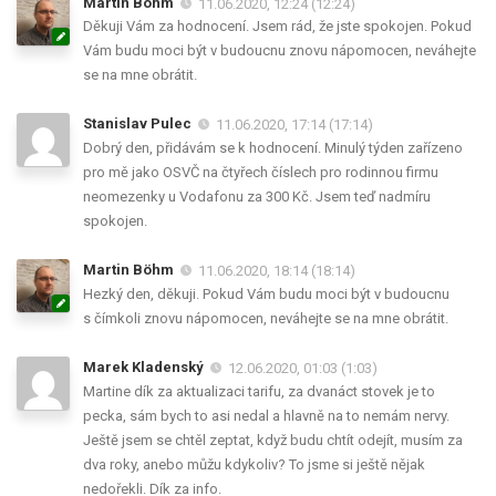
Martin Böhm
11.06.2020, 12:24 (12:24)
Děkuji Vám za hodnocení. Jsem rád, že jste spokojen. Pokud
Vám budu moci být v budoucnu znovu nápomocen, neváhejte
se na mne obrátit.
Stanislav Pulec
11.06.2020, 17:14 (17:14)
Dobrý den, přidávám se k hodnocení. Minulý týden zařízeno
pro mě jako OSVČ na čtyřech číslech pro rodinnou firmu
neomezenky u Vodafonu za 300 Kč. Jsem teď nadmíru
spokojen.
Martin Böhm
11.06.2020, 18:14 (18:14)
Hezký den, děkuji. Pokud Vám budu moci být v budoucnu
s čímkoli znovu nápomocen, neváhejte se na mne obrátit.
Marek Kladenský
12.06.2020, 01:03 (1:03)
Martine dík za aktualizaci tarifu, za dvanáct stovek je to
pecka, sám bych to asi nedal a hlavně na to nemám nervy.
Ještě jsem se chtěl zeptat, když budu chtít odejít, musím za
dva roky, anebo můžu kdykoliv? To jsme si ještě nějak
nedořekli. Dík za info.