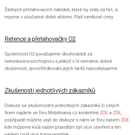
Žádných přetahovacích nabídek, které by stály za řeč, si
nejsme v současné době vědomi. Platí ceníkové ceny.
Retence a přetahovačky O2
Společnost O2 považujeme dlouhodobě za
nekonkurenceschopnou a jelikož s ní nemáme dobré
zkušenosti, zprostředkování jejích tarifů neposkytujeme.
Zkušenosti jednotlivých zákazníků
Diskuze se zkušenostmi jednotlivých zákazníků či celých
firem najdete ve fóru Mobilmania.cz konkrétně
ZDE
a
ZDE
,
popřípadě můžete vejít do diskuze s námi ve fóru našem
ZDE
,
kde můžeme kvůli našim pravidlům být více otevření a tím
pádem psát více transparentně.