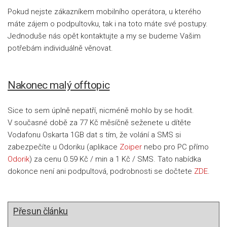
Pokud nejste zákazníkem mobilního operátora, u kterého
máte zájem o podpultovku, tak i na toto máte své postupy.
Jednoduše nás opět kontaktujte a my se budeme Vašim
potřebám individuálně věnovat.
Nakonec malý offtopic
Sice to sem úplně nepatří, nicméně mohlo by se hodit.
V současné době za 77 Kč měsíčně seženete u dítěte
Vodafonu Oskarta 1GB dat s tím, že volání a SMS si
zabezpečíte u Odoriku (aplikace
Zoiper
nebo pro PC přímo
Odorik
) za cenu 0.59 Kč / min a 1 Kč / SMS. Tato nabídka
dokonce není ani podpultová, podrobnosti se dočtete
ZDE
.
Přesun článku