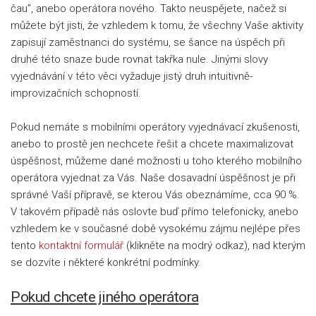
čau”, anebo operátora nového. Takto neuspějete, načež si
můžete být jisti, že vzhledem k tomu, že všechny Vaše aktivity
zapisují zaměstnanci do systému, se šance na úspěch při
druhé této snaze bude rovnat takřka nule. Jinými slovy
vyjednávání v této věci vyžaduje jistý druh intuitivně-
improvizačních schopností.
Pokud nemáte s mobilními operátory vyjednávací zkušenosti,
anebo to prostě jen nechcete řešit a chcete maximalizovat
úspěšnost, můžeme dané možnosti u toho kterého mobilního
operátora vyjednat za Vás. Naše dosavadní úspěšnost je při
správné Vaší přípravě, se kterou Vás obeznámíme, cca 90 %.
V takovém případě nás oslovte buď přímo telefonicky, anebo
vzhledem ke v současné době vysokému zájmu nejlépe přes
tento
kontaktní formulář
(klikněte na modrý odkaz), nad kterým
se dozvíte i některé konkrétní podmínky.
Pokud chcete jiného operátora