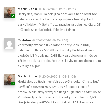
Martin Böhm
12.06.2020, 12:01 (12:01)
Hezký den, Marku. Já děkuji za pochvalu a hodnocení zde.
Jste fyzická osoba, tzn. že odejít můžete bez jakýchkoli
sankcí kdykoli. Máte tarif bez závazku na dobu neurčitou, čili
můžete bez sankcí odejít třeba hned dnes.
Rastafan
20.06.2020, 09:50 (9:50)
Ve středu požádáno u Vodafone na čtyři čísla o OKU,
nabídnuli mi flaty s 500 MB za tři stovky. Poděkoval jsem
a odešel k T-Mobile na 12 GB flaty za polovic na tři měsíce.
Těším se pak na prodloužení. Ale i kdyby to zůstalo na 413 tak
by to bylo super.
Martin Böhm
20.06.2020, 11:04 (11:04)
Hezký den, po třech měsících se ozvěte, dokončíme to buď
navýšením slevy na 60 %, tzn. 330 Kč, anebo alespoň
prodloužením slevy stávající s údajnou garancí na 5 let. Co se
Vodafone týče, ten za necelé tři stovky umí dokonce 1,5GB.
I tak je to ale oproti T-Mobile zoufalost. U O2 dokonce mi