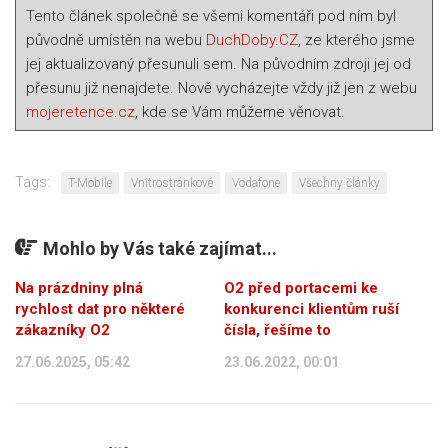
Tento článek společně se všemi komentáři pod ním byl
původně umístěn na webu
DuchDoby.CZ
, ze kterého jsme
jej aktualizovaný přesunuli sem. Na původním zdroji jej od
přesunu již nenajdete. Nově vycházejte vždy již jen z webu
mojeretence.cz
, kde se Vám můžeme věnovat.
Tags:
T-Mobile
Vnitrostránkové
Vodafone
Všechny články
Mohlo by Vás také zajímat...
Na prázdniny plná
O2 před portacemi ke
rychlost dat pro některé
konkurenci klientům ruší
zákazníky O2
čísla, řešíme to
27.06.2025, 05:42
23.06.2022, 00:01