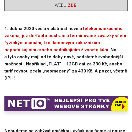
WEBU
ZDE
.
1. dubna 2020 vešla v platnost novela
telekomunikačního
zákona, jež de-facto odstranila termínované závazky všem
fyzickým osobám, tzn. koncovým zákazníkům
nepodnikajícím a/nebo podnikajícím živnostníkům
. No
a tyto osoby mají od té doby nové, podstatně svobodnější
možnosti. Například „FLAT” + 12GB dat za 330 Kč, anebo
tarif rovnou zcela „neomezený” za 430 Kč. A pozor, včetně
DPH!
Nebudeme se zabývat omáčkou, avšak napíšeme si pouze