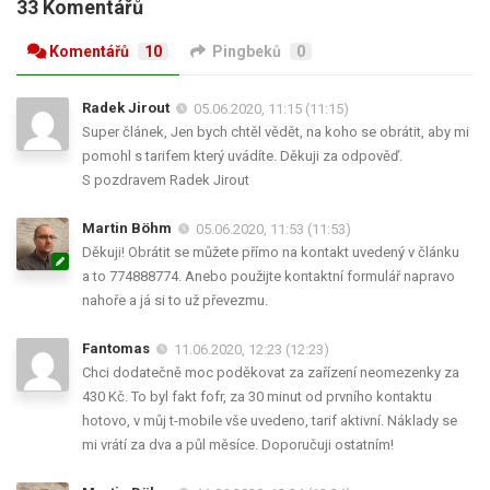
33 Komentářů
Komentářů
10
Pingbeků
0
Radek Jirout
05.06.2020, 11:15 (11:15)
Super článek, Jen bych chtěl vědět, na koho se obrátit, aby mi
pomohl s tarifem který uvádíte. Děkuji za odpověď.
S pozdravem Radek Jirout
Martin Böhm
05.06.2020, 11:53 (11:53)
Děkuji! Obrátit se můžete přímo na kontakt uvedený v článku
a to 774888774. Anebo použijte kontaktní formulář napravo
nahoře a já si to už převezmu.
Fantomas
11.06.2020, 12:23 (12:23)
Chci dodatečně moc poděkovat za zařízení neomezenky za
430 Kč. To byl fakt fofr, za 30 minut od prvního kontaktu
hotovo, v můj t-mobile vše uvedeno, tarif aktivní. Náklady se
mi vrátí za dva a půl měsíce. Doporučuji ostatním!