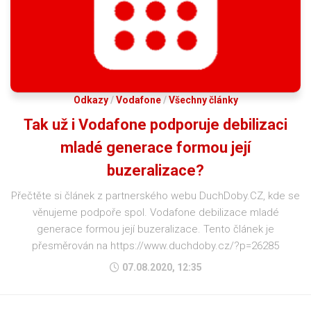
Odkazy
/
Vodafone
/
Všechny články
Tak už i Vodafone podporuje debilizaci
mladé generace formou její
buzeralizace?
Přečtěte si článek z partnerského webu DuchDoby.CZ, kde se
věnujeme podpoře spol. Vodafone debilizace mladé
generace formou její buzeralizace. Tento článek je
přesměrován na https://www.duchdoby.cz/?p=26285
07.08.2020, 12:35