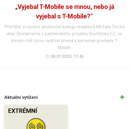
„Vyjebal T-Mobile se mnou, nebo já
vyjebal s T-Mobile?”
Přečtěte si osobní zkušenost kolegy redaktora Michala Čecha
alias Qestamenta z partnerského projektu DuchDoby.CZ, se
kterým měl zprvu vydrbat šmejd z kamenné prodejny T-
Mobile.
08.07.2020, 17:45
Aktuální vytížení