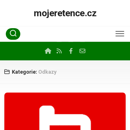
Skip
to
mojeretence.cz
content
Kategorie:
Odkazy