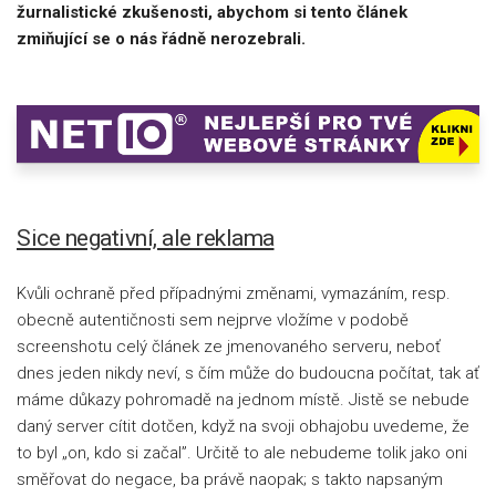
žurnalistické zkušenosti, abychom si tento článek
zmiňující se o nás řádně nerozebrali.
Sice negativní, ale reklama
Kvůli ochraně před případnými změnami, vymazáním, resp.
obecně autentičnosti sem nejprve vložíme v podobě
screenshotu celý článek ze jmenovaného serveru, neboť
dnes jeden nikdy neví, s čím může do budoucna počítat, tak ať
máme důkazy pohromadě na jednom místě. Jistě se nebude
daný server cítit dotčen, když na svoji obhajobu uvedeme, že
to byl „on, kdo si začal”. Určitě to ale nebudeme tolik jako oni
směřovat do negace, ba právě naopak; s takto napsaným