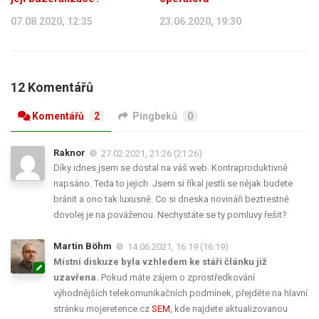
07.08.2020, 12:35
23.06.2020, 19:30
12 Komentářů
Komentářů
2
Pingbeků
0
Raknor
27.02.2021, 21:26 (21:26)
Díky idnes jsem se dostal na váš web. Kontraproduktivně
napsáno. Teda to jejich. Jsem si říkal jestli se nějak budete
bránit a ono tak luxusně. Co si dneska novináři beztrestně
dovolej je na pováženou. Nechystáte se ty pomluvy řešit?
Martin Böhm
14.06.2021, 16:19 (16:19)
Místní diskuze byla vzhledem ke stáří článku již
uzavřena.
Pokud máte zájem o zprostředkování
výhodnějších telekomunikačních podmínek, přejděte na hlavní
stránku mojeretence.cz
SEM
, kde najdete aktualizovanou