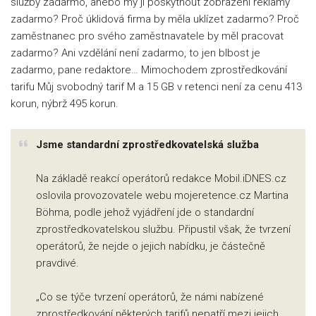
služby zadarmo, anebo my jí poskytnout zobrazení reklamy
zadarmo? Proč úklidová firma by měla uklízet zadarmo? Proč
zaměstnanec pro svého zaměstnavatele by měl pracovat
zadarmo? Ani vzdělání není zadarmo, to jen blbost je
zadarmo, pane redaktore… Mimochodem zprostředkování
tarifu Můj svobodný tarif M a 15 GB v retenci není za cenu 413
korun, nýbrž 495 korun.
Jsme standardní zprostředkovatelská služba
Na základě reakcí operátorů redakce Mobil.iDNES.cz
oslovila provozovatele webu mojeretence.cz Martina
Böhma, podle jehož vyjádření jde o standardní
zprostředkovatelskou službu. Připustil však, že tvrzení
operátorů, že nejde o jejich nabídku, je částečně
pravdivé.
„Co se týče tvrzení operátorů, že námi nabízené
zprostředkování některých tarifů nepatří mezi jejich