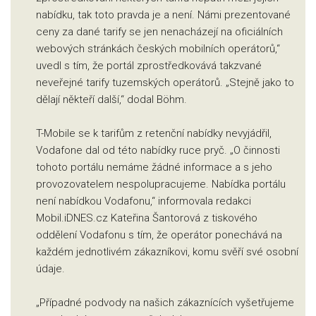
nabídku, tak toto pravda je a není. Námi prezentované
ceny za dané tarify se jen nenacházejí na oficiálních
webových stránkách českých mobilních operátorů,“
uvedl s tím, že portál zprostředkovává takzvané
neveřejné tarify tuzemských operátorů. „Stejně jako to
dělají někteří další,“ dodal Böhm.
T-Mobile se k tarifům z retenční nabídky nevyjádřil,
Vodafone dal od této nabídky ruce pryč. „O činnosti
tohoto portálu nemáme žádné informace a s jeho
provozovatelem nespolupracujeme. Nabídka portálu
není nabídkou Vodafonu,“ informovala redakci
Mobil.iDNES.cz Kateřina Šantorová z tiskového
oddělení Vodafonu s tím, že operátor ponechává na
každém jednotlivém zákazníkovi, komu svěří své osobní
údaje.
„Případné podvody na našich zákaznících vyšetřujeme