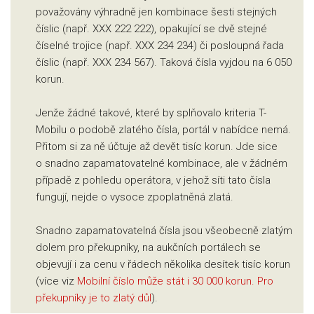
považovány výhradně jen kombinace šesti stejných
číslic (např. XXX 222 222), opakující se dvě stejné
číselné trojice (např. XXX 234 234) či posloupná řada
číslic (např. XXX 234 567). Taková čísla vyjdou na 6 050
korun.
Jenže žádné takové, které by splňovalo kriteria T-
Mobilu o podobě zlatého čísla, portál v nabídce nemá.
Přitom si za ně účtuje až devět tisíc korun. Jde sice
o snadno zapamatovatelné kombinace, ale v žádném
případě z pohledu operátora, v jehož síti tato čísla
fungují, nejde o vysoce zpoplatněná zlatá.
Snadno zapamatovatelná čísla jsou všeobecně zlatým
dolem pro překupníky, na aukčních portálech se
objevují i za cenu v řádech několika desítek tisíc korun
(více viz
Mobilní číslo může stát i 30 000 korun. Pro
překupníky je to zlatý důl
).