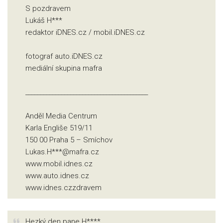
S pozdravem
Lukáš H***
redaktor iDNES.cz / mobil.iDNES.cz
fotograf auto.iDNES.cz
mediální skupina mafra
_________________________________________
Anděl Media Centrum
Karla Engliše 519/11
150 00 Praha 5 – Smíchov
Lukas.H***@mafra.cz
www.mobil.idnes.cz
www.auto.idnes.cz
www.idnes.czzdravem
Hezký den pane H****,