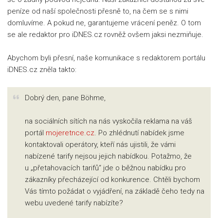
peníze od naší společnosti přesně to, na čem se s nimi
domluvíme. A pokud ne, garantujeme vrácení peněz. O tom
se ale redaktor pro iDNES.cz rovněž ovšem jaksi nezmiňuje.
Abychom byli přesní, naše komunikace s redaktorem portálu
iDNES.cz zněla takto:
Dobrý den, pane Böhme,
na sociálních sítích na nás vyskočila reklama na váš
portál
mojeretnce.cz
. Po zhlédnutí nabídek jsme
kontaktovali operátory, kteří nás ujistili, že vámi
nabízené tarify nejsou jejich nabídkou. Potažmo, že
u „přetahovacích tarifů“ jde o běžnou nabídku pro
zákazníky přecházející od konkurence. Chtěli bychom
Vás tímto požádat o vyjádření, na základě čeho tedy na
webu uvedené tarify nabízíte?