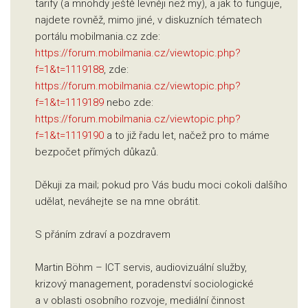
tarify (a mnohdy ještě levněji než my), a jak to funguje,
najdete rovněž, mimo jiné, v diskuzních tématech
portálu mobilmania.cz zde:
https://forum.mobilmania.cz/viewtopic.php?
f=1&t=1119188
, zde:
https://forum.mobilmania.cz/viewtopic.php?
f=1&t=1119189
nebo zde:
https://forum.mobilmania.cz/viewtopic.php?
f=1&t=1119190
a to již řadu let, načež pro to máme
bezpočet přímých důkazů.
Děkuji za mail; pokud pro Vás budu moci cokoli dalšího
udělat, neváhejte se na mne obrátit.
S přáním zdraví a pozdravem
Martin Böhm – ICT servis, audiovizuální služby,
krizový management, poradenství sociologické
a v oblasti osobního rozvoje, mediální činnost