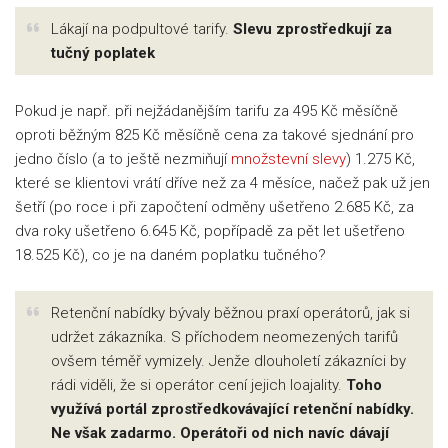
Lákají na podpultové tarify.
Slevu zprostředkují za
tučný poplatek
Pokud je např. při nejžádanějším tarifu za 495 Kč měsíčně
oproti běžným 825 Kč měsíčně cena za takové sjednání pro
jedno číslo (a to ještě nezmiňují
množstevní slevy
) 1.275 Kč,
které se klientovi vrátí dříve než za 4 měsíce, načež pak už jen
šetří (po roce i při započtení odměny ušetřeno 2.685 Kč, za
dva roky ušetřeno 6.645 Kč, popřípadě za pět let ušetřeno
18.525 Kč), co je na daném poplatku tučného?
Retenční nabídky bývaly běžnou praxí operátorů, jak si
udržet zákazníka. S příchodem neomezených tarifů
ovšem téměř vymizely. Jenže dlouholetí zákazníci by
rádi viděli, že si operátor cení jejich loajality.
Toho
využívá portál zprostředkovávající retenční nabídky.
Ne však zadarmo. Operátoři od nich navíc dávají