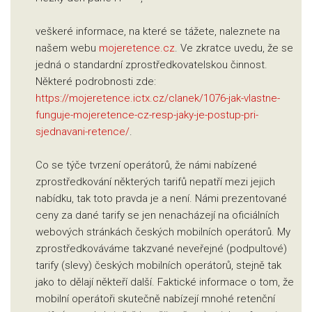
veškeré informace, na které se tážete, naleznete na
našem webu
mojeretence.cz
. Ve zkratce uvedu, že se
jedná o standardní zprostředkovatelskou činnost.
Některé podrobnosti zde:
https://mojeretence.ictx.cz/clanek/1076-jak-vlastne-
funguje-mojeretence-cz-resp-jaky-je-postup-pri-
sjednavani-retence/
.
Co se týče tvrzení operátorů, že námi nabízené
zprostředkování některých tarifů nepatří mezi jejich
nabídku, tak toto pravda je a není. Námi prezentované
ceny za dané tarify se jen nenacházejí na oficiálních
webových stránkách českých mobilních operátorů. My
zprostředkováváme takzvané neveřejné (podpultové)
tarify (slevy) českých mobilních operátorů, stejně tak
jako to dělají někteří další. Faktické informace o tom, že
mobilní operátoři skutečně nabízejí mnohé retenční