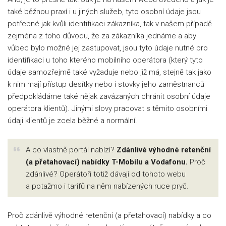
také běžnou praxí i u jiných služeb, tyto osobní údaje jsou
potřebné jak kvůli identifikaci zákazníka, tak v našem případě
zejména z toho důvodu, že za zákazníka jednáme a aby
vůbec bylo možné jej zastupovat, jsou tyto údaje nutné pro
identifikaci u toho kterého mobilního operátora (který tyto
údaje samozřejmě také vyžaduje nebo již má, stejně tak jako
k nim mají přístup desítky nebo i stovky jeho zaměstnanců
předpokládáme také nějak zavázaných chránit osobní údaje
operátora klientů). Jinými slovy pracovat s těmito osobními
údaji klientů je zcela běžné a normální.
A co vlastně portál nabízí?
Zdánlivé výhodné retenční
(a přetahovací) nabídky T-Mobilu a Vodafonu.
Proč
zdánlivé? Operátoři totiž dávají od tohoto webu
a potažmo i tarifů na něm nabízených ruce pryč.
Proč zdánlivě výhodné retenční (a přetahovací) nabídky a co