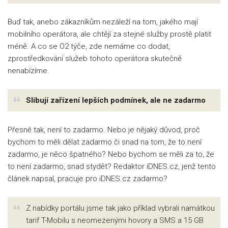
Buď tak, anebo zákazníkům nezáleží na tom, jakého mají
mobilního operátora, ale chtějí za stejné služby prostě platit
méně. A co se O2 týče, zde nemáme co dodat,
zprostředkování služeb tohoto operátora skutečně
nenabízíme.
Slibují zařízení lepších podmínek, ale ne zadarmo
Přesně tak, není to zadarmo. Nebo je nějaký důvod, proč
bychom to měli dělat zadarmo či snad na tom, že to není
zadarmo, je něco špatného? Nebo bychom se měli za to, že
to není zadarmo, snad stydět? Redaktor iDNES.cz, jenž tento
článek napsal, pracuje pro iDNES.cz zadarmo?
Z nabídky portálu jsme tak jako příklad vybrali namátkou
tarif T-Mobilu s neomezenými hovory a SMS a 15 GB