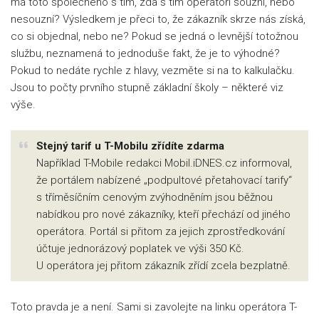
má toto společného s tím, zda s tím operátoři souzní, nebo
nesouzní? Výsledkem je přeci to, že zákazník skrze nás získá,
co si objednal, nebo ne? Pokud se jedná o levnější totožnou
službu, neznamená to jednoduše fakt, že je to výhodné?
Pokud to nedáte rychle z hlavy, vezměte si na to kalkulačku.
Jsou to počty prvního stupně základní školy – některé viz
výše.
Stejný tarif u T-Mobilu zřídíte zdarma
Například T-Mobile redakci Mobil.iDNES.cz informoval,
že portálem nabízené „podpultové přetahovací tarify“
s tříměsíčním cenovým zvýhodněním jsou běžnou
nabídkou pro nové zákazníky, kteří přechází od jiného
operátora. Portál si přitom za jejich zprostředkování
účtuje jednorázový poplatek ve výši 350 Kč.
U operátora jej přitom zákazník zřídí zcela bezplatně.
Toto pravda je a není. Sami si zavolejte na linku operátora T-