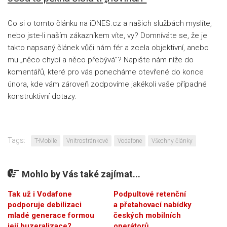
Co si o tomto článku na iDNES.cz a našich službách myslíte,
nebo jste-li naším zákazníkem víte, vy? Domníváte se, že je
takto napsaný článek vůči nám fér a zcela objektivní, anebo
mu „něco chybí a něco přebývá”? Napište nám níže do
komentářů, které pro vás ponecháme otevřené do konce
února, kde vám zároveň zodpovíme jakékoli vaše případné
konstruktivní dotazy.
Tags:
T-Mobile
Vnitrostránkové
Vodafone
Všechny články
Mohlo by Vás také zajímat...
Tak už i Vodafone
Podpultové retenční
podporuje debilizaci
a přetahovací nabídky
mladé generace formou
českých mobilních
její buzeralizace?
operátorů