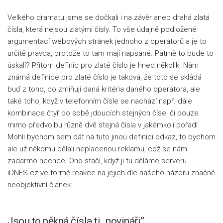
Velkého dramatu jsme se dočkali i na závěr aneb drahá zlatá
čísla, která nejsou zlatými čísly. To vše údajně podložené
argumentací webových stránek jednoho z operátorů a je to
určitě pravda, protože to tam mají napsané. Patrně to bude to
úskalí? Přitom definic pro zlaté číslo je hned několik. Nám
známá definice pro zlaté číslo je taková, že toto se skládá
buď z toho, co zmiňují daná kritéria daného operátora, ale
také toho, když v telefonním čísle se nachází např. dále
kombinace čtyř po sobě jdoucích stejných čísel či pouze
mimo předvolbu různě dvě stejná čísla v jakémkoli pořadí.
Mohli bychom sem dát na tuto jinou definici odkaz, to bychom
ale už někomu dělali neplacenou reklamu, což se nám
zadarmo nechce. Ono stačí, když ji tu děláme serveru
iDNES.cz ve formě reakce na jejich dle našeho názoru značně
neobjektivní článek.
Jsou to pěkná čísla ti „novináři”