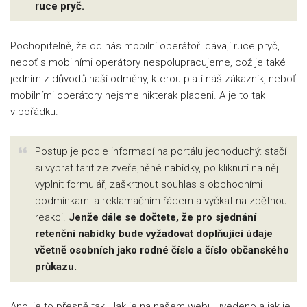
ruce pryč.
Pochopitelně, že od nás mobilní operátoři dávají ruce pryč,
neboť s mobilními operátory nespolupracujeme, což je také
jedním z důvodů naší odměny, kterou platí náš zákazník, neboť
mobilními operátory nejsme nikterak placeni. A je to tak
v pořádku.
Postup je podle informací na portálu jednoduchý: stačí
si vybrat tarif ze zveřejněné nabídky, po kliknutí na něj
vyplnit formulář, zaškrtnout souhlas s obchodními
podmínkami a reklamačním řádem a vyčkat na zpětnou
reakci.
Jenže dále se dočtete, že pro sjednání
retenční nabídky bude vyžadovat doplňující údaje
včetně osobních jako rodné číslo a číslo občanského
průkazu.
Ano, je to přesně tak. Jak je na našem webu uvedeno a jak je