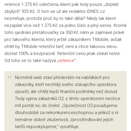
retence 1.275 Kč odečtena; klient pak tedy pouze „doplatí
zbylých” 925 Kč. O tom se už ale redaktor iDNES.cz
nezmiňuje, protože proč by to také dělal? Nikdy tak klient
nezaplatí více než 1.275 Kč za jedno číslo a plný servis. Kromě
toho sjednání přetahovačky za 350 Kč námi je zajímavé právě
pro takového klienta, který ještě zákazníkem T-Mobile, avšak
chtěl by T-Mobile retenční tarif, není a chce takovou slevu
dostat 100% a bezpracně. Retenční cenu jinak získat nelze.
Od toho se to také nazývá „
retence
”…
Nicméně web staví především na nabídkách pro
zákazníky, kteří nechtějí svého stávajícího operátora
opustit, ale chtějí lepší finanční podmínky než dosud.
Tedy vyjma zákazníků O2, s tímto operátorem nechce
mít portál nic do činění. „Společnost O2 považujeme
dlouhodobě za nekonkurenceschopnou a jelikož s ní
nemáme dobré zkušenosti, zprostředkování jejích
tarifů neposkytujeme,“ vysvětluje.