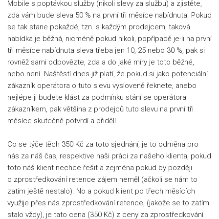
Mobile s poptávkou služby (nikoli slevy za službu) a zjistěte,
zda vám bude sleva 50 % na první tři měsíce nabídnuta. Pokud
se tak stane pokaždé, tzn. s každým prodejcem, taková
nabídka je běžná, nicméně pokud nikoli, popřípadě je-li na první
tři měsíce nabídnuta sleva třeba jen 10, 25 nebo 30 %, pak si
rovněž sami odpovězte, zda a do jaké míry je toto běžné,
nebo není. Naštěstí dnes již platí, že pokud si jako potenciální
zákazník operátora o tuto slevu vysloveně řeknete, anebo
nejlépe ji budete klást za podmínku stání se operátora
zákazníkem, pak většina z prodejců tuto slevu na první tři
měsíce skutečně potvrdí a přidělí.
Co se týče těch 350 Kč za toto sjednání, je to odměna pro
nás za náš čas, respektive naši práci za našeho klienta, pokud
toto náš klient nechce řešit a zejména pokud by později
o zprostředkování retence zájem neměl (ačkoli se nám to
zatím ještě nestalo). No a pokud klient po třech měsících
využije přes nás zprostředkování retence, (jakože se to zatím
stalo vždy), je tato cena (350 Kč) z ceny za zprostředkování