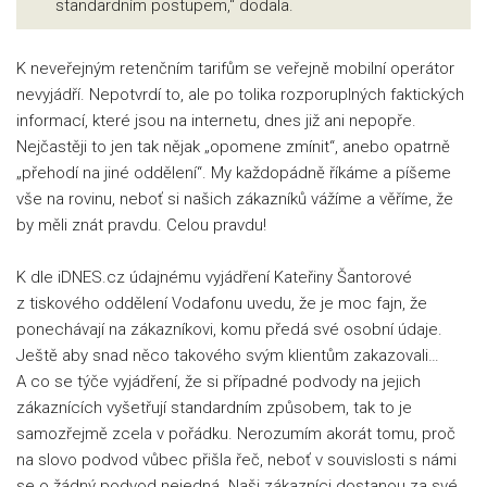
standardním postupem,“ dodala.
K neveřejným retenčním tarifům se veřejně mobilní operátor
nevyjádří. Nepotvrdí to, ale po tolika rozporuplných faktických
informací, které jsou na internetu, dnes již ani nepopře.
Nejčastěji to jen tak nějak „opomene zmínit“, anebo opatrně
„přehodí na jiné oddělení“. My každopádně říkáme a píšeme
vše na rovinu, neboť si našich zákazníků vážíme a věříme, že
by měli znát pravdu. Celou pravdu!
K dle iDNES.cz údajnému vyjádření Kateřiny Šantorové
z tiskového oddělení Vodafonu uvedu, že je moc fajn, že
ponechávají na zákazníkovi, komu předá své osobní údaje.
Ještě aby snad něco takového svým klientům zakazovali…
A co se týče vyjádření, že si případné podvody na jejich
zákaznících vyšetřují standardním způsobem, tak to je
samozřejmě zcela v pořádku. Nerozumím akorát tomu, proč
na slovo podvod vůbec přišla řeč, neboť v souvislosti s námi
se o žádný podvod nejedná. Naši zákazníci dostanou za své