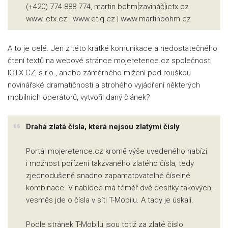
(+420) 774 888 774, martin.bohm[zavináč]ictx.cz
www.ictx.cz | www.etiq.cz | www.martinbohm.cz
A to je celé. Jen z této krátké komunikace a nedostatečného
čtení textů na webové stránce mojeretence.cz společnosti
ICTX.CZ, s.r.o., anebo záměrného mlžení pod rouškou
novinářské dramatičnosti a strohého vyjádření některých
mobilních operátorů, vytvořil daný článek?
Drahá zlatá čísla, která nejsou zlatými čísly
Portál mojeretence.cz kromě výše uvedeného nabízí
i možnost pořízení takzvaného zlatého čísla, tedy
zjednodušeně snadno zapamatovatelné číselné
kombinace. V nabídce má téměř dvě desítky takových,
vesměs jde o čísla v síti T-Mobilu. A tady je úskalí.
Podle stránek T-Mobilu jsou totiž za zlaté číslo