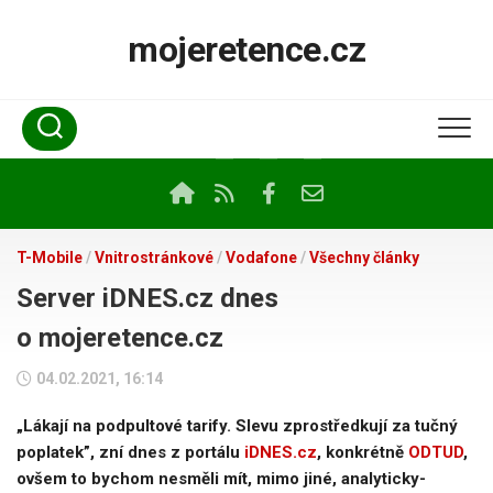
Skip
to
mojeretence.cz
content
T-Mobile
/
Vnitrostránkové
/
Vodafone
/
Všechny články
Server iDNES.cz dnes
o mojeretence.cz
04.02.2021, 16:14
„Lákají na podpultové tarify. Slevu zprostředkují za tučný
poplatek”, zní dnes z portálu
iDNES.cz
, konkrétně
ODTUD
,
ovšem to bychom nesměli mít, mimo jiné, analyticky-