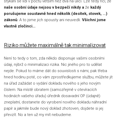
stýkání se lidí v počtu větším než dva na ulici. Lze tedy říci, že
naše osobní údaje nejsou v bezpečí nikdy a
že
každý
porušujeme soustavně hned několik (desítek, stovek, …)
zákonů
. A to jsme jich spousty ani neuvedli.
Všichni jsme
vlastně zločinci…
Riziko můžete maximálně tak minimalizovat
Není to tedy o tom, zda někdo disponuje vašimi osobními
údaji, nýbrž o minimalizaci rizika. Nic jiného pro to udělat
nejde. Pokud to máme dát do souvislosti s námi, pak třeba
hned hodinu poté, co vám zprostředkujeme službu, můžete jít
na úřad zažádat o vydání dokladu nového s jeho novým
číslem. Na místě obratem (samozřejmě v otevíracích
hodinách vašeho úřadu) úředník dosavadní OP (údajně)
zneplatní, dostanete do vyrobení nového dokladu náhradní
papír a jakmile bude nový doklad zhotoven, dojdete si jej
převzít. No a ten už my mít nebudeme.