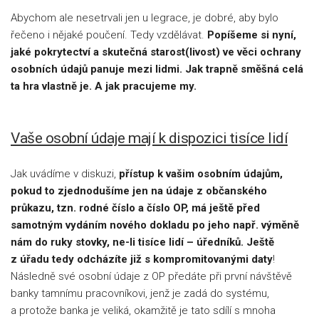
Abychom ale nesetrvali jen u legrace, je dobré, aby bylo
řečeno i nějaké poučení. Tedy vzdělávat.
Popíšeme si nyní,
jaké pokrytectví a skutečná starost(livost) ve věci ochrany
osobních údajů panuje mezi lidmi. Jak trapně směšná celá
ta hra vlastně je. A jak pracujeme my.
Vaše osobní údaje mají k dispozici tisíce lidí
Jak uvádíme v diskuzi,
přístup k vašim osobním údajům,
pokud to zjednodušíme jen na údaje z občanského
průkazu, tzn. rodné číslo a číslo OP, má ještě před
samotným vydáním nového dokladu po jeho např. výměně
nám do ruky stovky, ne-li tisíce lidí – úředníků. Ještě
z úřadu tedy odcházíte již s kompromitovanými daty
!
Následně své osobní údaje z OP předáte při první návštěvě
banky tamnímu pracovníkovi, jenž je zadá do systému,
a protože banka je veliká, okamžitě je tato sdílí s mnoha