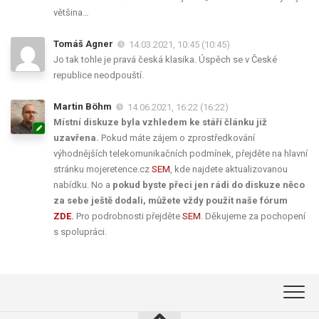
většina…
Tomáš Agner
14.03.2021, 10:45 (10:45)
Jo tak tohle je pravá česká klasika. Úspěch se v České
republice neodpouští.
Martin Böhm
14.06.2021, 16:22 (16:22)
Místní diskuze byla vzhledem ke stáří článku již
uzavřena.
Pokud máte zájem o zprostředkování
výhodnějších telekomunikačních podmínek, přejděte na hlavní
stránku mojeretence.cz
SEM
, kde najdete aktualizovanou
nabídku. No a
pokud byste přeci jen rádi do diskuze něco
za sebe ještě dodali, můžete vždy použít naše fórum
ZDE
.
Pro podrobnosti přejděte
SEM
. Děkujeme za pochopení
s spolupráci.