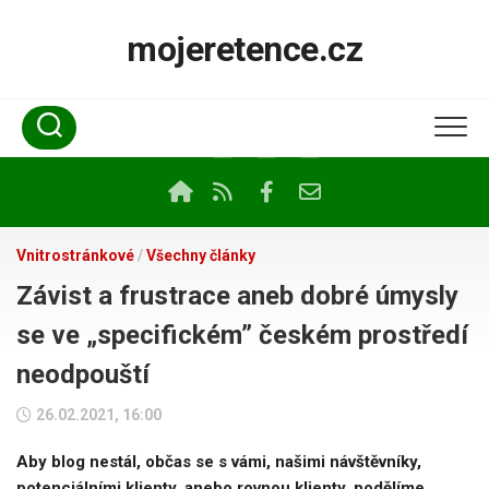
Skip
to
mojeretence.cz
content
Vnitrostránkové
/
Všechny články
Závist a frustrace aneb dobré úmysly
se ve „specifickém” českém prostředí
neodpouští
26.02.2021, 16:00
Aby blog nestál, občas se s vámi, našimi návštěvníky,
potenciálními klienty, anebo rovnou klienty, podělíme