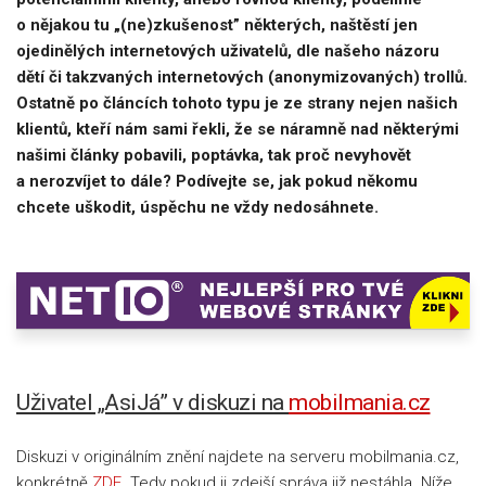
o nějakou tu „(ne)zkušenost” některých, naštěstí jen
ojedinělých internetových uživatelů, dle našeho názoru
dětí či takzvaných internetových (anonymizovaných) trollů.
Ostatně po článcích tohoto typu je ze strany nejen našich
klientů, kteří nám sami řekli, že se náramně nad některými
našimi články pobavili, poptávka, tak proč nevyhovět
a nerozvíjet to dále? Podívejte se, jak pokud někomu
chcete uškodit, úspěchu ne vždy nedosáhnete.
Uživatel „AsiJá” v diskuzi na
mobilmania.cz
Diskuzi v originálním znění najdete na serveru mobilmania.cz,
konkrétně
ZDE
. Tedy pokud ji zdejší správa již nestáhla. Níže