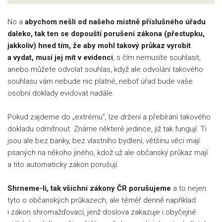
No a
abychom nešli od našeho místně příslušného úřadu
daleko, tak ten se dopouští porušení zákona (přestupku,
jakkoliv) hned tím, že aby mohl takový průkaz vyrobit
a vydat, musí jej mít v evidenci
, s čím nemusíte souhlasit,
anebo můžete odvolat souhlas, když ale odvolání takového
souhlasu vám nebude nic platné, neboť úřad bude vaše
osobní doklady evidovat nadále.
Pokud zajdeme do „extrému”, lze držení a přebírání takového
dokladu odmítnout. Známe některé jedince, již tak fungují. Ti
jsou ale bez banky, bez vlastního bydlení, většinu věcí mají
psaných na někoho jiného, kdož už ale občanský průkaz mají
a tito automaticky zákon porušují.
Shrneme-li, tak všichni zákony ČR porušujeme
a to nejen
tyto o občanských průkazech, ale téměř denně například
i zákon shromažďovací, jenž doslova zakazuje i obyčejné