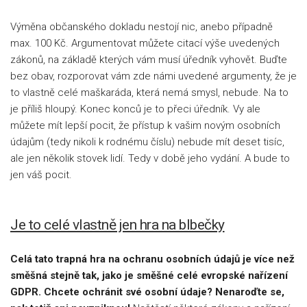
Výměna občanského dokladu nestojí nic, anebo případně
max. 100 Kč. Argumentovat můžete citací výše uvedených
zákonů, na základě kterých vám musí úředník vyhovět. Buďte
bez obav, rozporovat vám zde námi uvedené argumenty, že je
to vlastně celé maškaráda, která nemá smysl, nebude. Na to
je příliš hloupý. Konec konců je to přeci úředník. Vy ale
můžete mít lepší pocit, že přístup k vašim novým osobních
údajům (tedy nikoli k rodnému číslu) nebude mít deset tisíc,
ale jen několik stovek lidí. Tedy v době jeho vydání. A bude to
jen váš pocit.
Je to celé vlastně jen hra na blbečky
Celá tato trapná hra na ochranu osobních údajů je více než
směšná stejně tak, jako je směšné celé evropské nařízení
GDPR. Chcete ochránit své osobní údaje? Nenaroďte se,