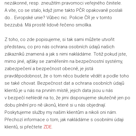
nezákonné, resp. zneužitím pravomoci veřejného činitele.
A víte, co se stalo, když jsme takto PČR opakovaně poslali
do… Evropské unie? Vůbec nic. Policie ČR je v tomto
bezzubá. Má prostě lidově řečeno smolíka.
Z toho, co zde popisujeme, si tak sami můžete utvořit
představu, co pro nás ochrana osobních údajů našich
zákazníků znamená a jak s nimi nakládáme. Totiž pokud jste,
mimo jiné, ajťáky se zaměřením na bezpečnostní systémy,
zabezpečení a bezpečnost obecně, je jistá
pravděpodobnost, že o tom něco budete vědět a podle toho
se také chovat. Bezpečnost dat a ochrana osobních údajů
klientů je u nás na prvním místě, jejich data jsou u nás
v bezpečí nehledě na to, že jimi disponujeme skutečně jen po
dobu plnění pro ně úkonů, které si u nás objednají.
Poskytujeme služby my našim klientům a nikoli oni nám.
Přechozí informace o tom, jak nakládáme s osobními údaji
klientů, si přečtete
ZDE
.