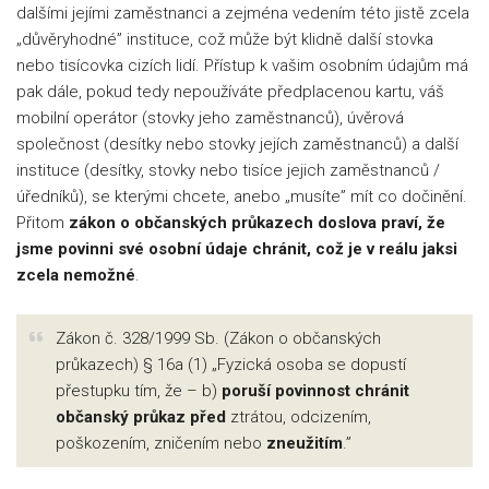
dalšími jejími zaměstnanci a zejména vedením této jistě zcela
„důvěryhodné” instituce, což může být klidně další stovka
nebo tisícovka cizích lidí. Přístup k vašim osobním údajům má
pak dále, pokud tedy nepoužíváte předplacenou kartu, váš
mobilní operátor (stovky jeho zaměstnanců), úvěrová
společnost (desítky nebo stovky jejích zaměstnanců) a další
instituce (desítky, stovky nebo tisíce jejich zaměstnanců /
úředníků), se kterými chcete, anebo „musíte” mít co dočinění.
Přitom
zákon o občanských průkazech doslova praví, že
jsme povinni své osobní údaje chránit, což je v reálu jaksi
zcela nemožné
.
Zákon č. 328/1999 Sb. (Zákon o občanských
průkazech) § 16a (1) „Fyzická osoba se dopustí
přestupku tím, že – b)
poruší povinnost chránit
občanský průkaz před
ztrátou, odcizením,
poškozením, zničením nebo
zneužitím
.”