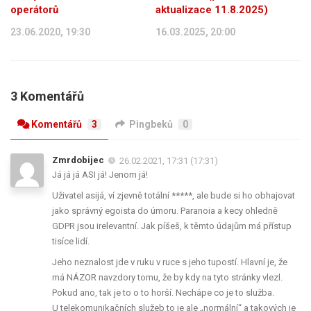
operátorů
aktualizace 11.8.2025)
23.06.2020, 19:30
16.03.2025, 20:00
3 Komentářů
Komentářů
3
Pingbeků
0
Zmrdobijec
26.02.2021, 17:31 (17:31)
Já já já ASI já! Jenom já!
Uživatel asijá, ví zjevně totální *****, ale bude si ho obhajovat
jako správný egoista do úmoru. Paranoia a kecy ohledně
GDPR jsou irelevantní. Jak píšeš, k těmto údajům má přístup
tisíce lidí.
Jeho neznalost jde v ruku v ruce s jeho tupostí. Hlavní je, že
má NÁZOR navzdory tomu, že by kdy na tyto stránky vlezl.
Pokud ano, tak je to o to horší. Nechápe co je to služba.
U telekomunikačních služeb to je ale „normální“ a takových je