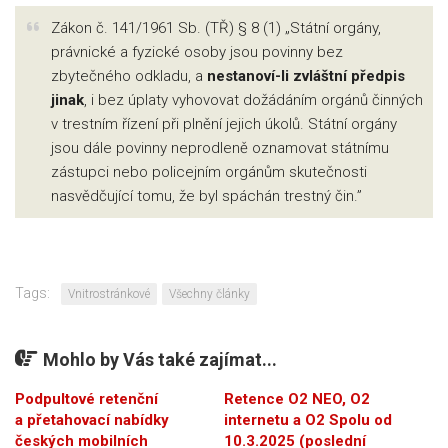
Zákon č. 141/1961 Sb. (TŘ) § 8 (1) „Státní orgány,
právnické a fyzické osoby jsou povinny bez
zbytečného odkladu, a
nestanoví-li zvláštní předpis
jinak
, i bez úplaty vyhovovat dožádáním orgánů činných
v trestním řízení při plnění jejich úkolů. Státní orgány
jsou dále povinny neprodleně oznamovat státnímu
zástupci nebo policejním orgánům skutečnosti
nasvědčující tomu, že byl spáchán trestný čin.”
Tags:
Vnitrostránkové
Všechny články
Mohlo by Vás také zajímat...
Podpultové retenční
Retence O2 NEO, O2
a přetahovací nabídky
internetu a O2 Spolu od
českých mobilních
10.3.2025 (poslední