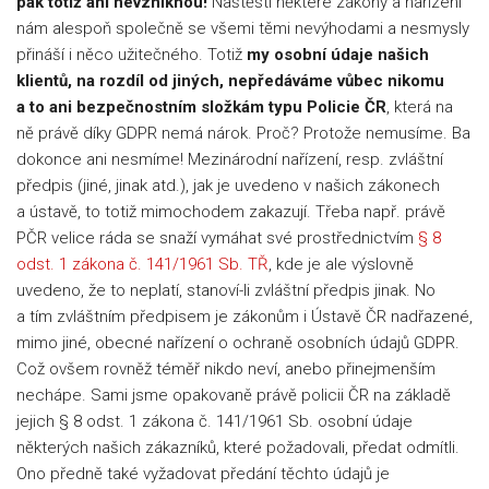
pak totiž ani nevzniknou!
Naštěstí některé zákony a nařízení
nám alespoň společně se všemi těmi nevýhodami a nesmysly
přináší i něco užitečného. Totiž
my osobní údaje našich
klientů, na rozdíl od jiných, nepředáváme vůbec nikomu
a to ani bezpečnostním složkám typu Policie ČR
, která na
ně právě díky GDPR nemá nárok. Proč? Protože nemusíme. Ba
dokonce ani nesmíme! Mezinárodní nařízení, resp. zvláštní
předpis (jiné, jinak atd.), jak je uvedeno v našich zákonech
a ústavě, to totiž mimochodem zakazují. Třeba např. právě
PČR velice ráda se snaží vymáhat své prostřednictvím
§ 8
odst. 1 zákona č. 141/1961 Sb. TŘ
, kde je ale výslovně
uvedeno, že to neplatí, stanoví-li zvláštní předpis jinak. No
a tím zvláštním předpisem je zákonům i Ústavě ČR nadřazené,
mimo jiné, obecné nařízení o ochraně osobních údajů GDPR.
Což ovšem rovněž téměř nikdo neví, anebo přinejmenším
nechápe. Sami jsme opakovaně právě policii ČR na základě
jejich § 8 odst. 1 zákona č. 141/1961 Sb. osobní údaje
některých našich zákazníků, které požadovali, předat odmítli.
Ono předně také vyžadovat předání těchto údajů je