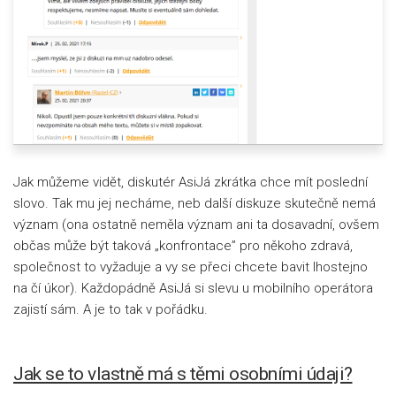
Jak můžeme vidět, diskutér AsiJá zkrátka chce mít poslední
slovo. Tak mu jej necháme, neb další diskuze skutečně nemá
význam (ona ostatně neměla význam ani ta dosavadní, ovšem
občas může být taková „konfrontace” pro někoho zdravá,
společnost to vyžaduje a vy se přeci chcete bavit lhostejno
na čí úkor). Každopádně AsiJá si slevu u mobilního operátora
zajistí sám. A je to tak v pořádku.
Jak se to vlastně má s těmi osobními údaji?