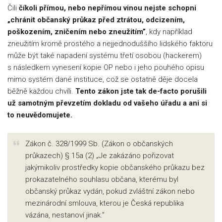
Čili
číkoli přímou, nebo nepřímou vinou nejste schopni
„chránit občanský průkaz před ztrátou, odcizením,
poškozením, zničením nebo zneužitím”
, kdy například
zneužitím kromě prostého a nejjednoduššího lidského faktoru
může být také napadení systému třetí osobou (hackerem)
s následkem vynesení kopie OP nebo i jeho pouhého opisu
mimo systém dané instituce, což se ostatně děje docela
běžně každou chvíli.
Tento zákon jste tak de-facto porušili
už samotným převzetím dokladu od vašeho úřadu a ani si
to neuvědomujete.
Zákon č. 328/1999 Sb. (Zákon o občanských
průkazech) § 15a (2) „Je zakázáno pořizovat
jakýmikoliv prostředky kopie občanského průkazu bez
prokazatelného souhlasu občana, kterému byl
občanský průkaz vydán, pokud zvláštní zákon nebo
mezinárodní smlouva, kterou je Česká republika
vázána, nestanoví jinak.”