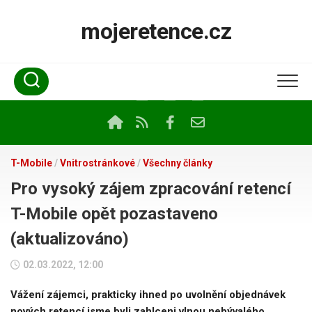
Skip
to
mojeretence.cz
content
T-Mobile
/
Vnitrostránkové
/
Všechny články
Pro vysoký zájem zpracování retencí
T-Mobile opět pozastaveno
(aktualizováno)
02.03.2022, 12:00
Vážení zájemci, prakticky ihned po uvolnění objednávek
nových retencí jsme byli zahlceni vlnou nebývalého