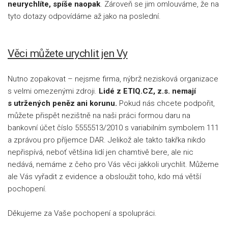
neurychlíte, spíše naopak
. Zároveň se jim omlouváme, že na
tyto dotazy odpovídáme až jako na poslední.
Věci můžete urychlit jen Vy
Nutno zopakovat – nejsme firma, nýbrž nezisková organizace
s velmi omezenými zdroji.
Lidé z ETIQ.CZ, z.s. nemají
s utržených peněz ani korunu.
Pokud nás chcete podpořit,
můžete přispět nezištně na naši práci formou daru na
bankovní účet číslo 5555513/2010 s variabilním symbolem 111
a zprávou pro příjemce DAR. Jelikož ale takto takřka nikdo
nepřispívá, neboť většina lidí jen chamtivě bere, ale nic
nedává, nemáme z čeho pro Vás věci jakkoli urychlit. Můžeme
ale Vás vyřadit z evidence a obsloužit toho, kdo má větší
pochopení.
Děkujeme za Vaše pochopení a spolupráci.