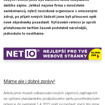
dalšího zájmu. Jelikož nejsme firma s množstvím
zaměstnanců, nýbrž nezisková organizace s omezenými
zdroji, po přijetí nových žádostí jsme byli přinuceni opět
nové objednávky pozastavit. Vyřizování retencí je oproti
přetahovacím tarifům časově podstatně náročnější,
jednoduše to nestíháme.
Máme ale i dobré zprávy!
Ačkoli jsme museli odbavování nových zájemců zajímajících
se vyřízení standardního podpultového tarifu prostřednictvím
retence do nejméně 1.4.2022 opět pozastavit, mezi tím jsme