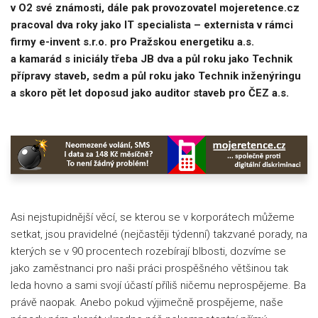
v O2 své známosti, dále pak provozovatel mojeretence.cz
pracoval dva roky jako IT specialista – externista v rámci
firmy e-invent s.r.o. pro Pražskou energetiku a.s.
a kamarád s iniciály třeba JB dva a půl roku jako Technik
přípravy staveb, sedm a půl roku jako Technik inženýringu
a skoro pět let doposud jako auditor staveb pro ČEZ a.s.
Asi nejstupidnější věcí, se kterou se v korporátech můžeme
setkat, jsou pravidelné (nejčastěji týdenní) takzvané porady, na
kterých se v 90 procentech rozebírají blbosti, dozvíme se
jako zaměstnanci pro naši práci prospěšného většinou tak
leda hovno a sami svojí účastí příliš ničemu neprospějeme. Ba
právě naopak. Anebo pokud výjimečně prospějeme, naše