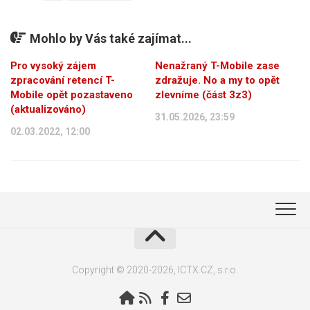
Mohlo by Vás také zajímat...
Pro vysoký zájem
Nenažraný T-Mobile zase
zpracování retencí T-
zdražuje. No a my to opět
Mobile opět pozastaveno
zlevníme (část 3z3)
(aktualizováno)
31.05.2026, 23:59
02.03.2022, 12:00
Copyright © 2020-2026, ICTX.CZ, s.r.o.