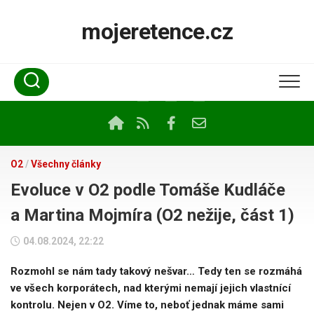
Skip
to
mojeretence.cz
content
O2
/
Všechny články
Evoluce v O2 podle Tomáše Kudláče
a Martina Mojmíra (O2 nežije, část 1)
04.08.2024, 22:22
Rozmohl se nám tady takový nešvar… Tedy ten se rozmáhá
ve všech korporátech, nad kterými nemají jejich vlastnící
kontrolu. Nejen v O2. Víme to, neboť jednak máme sami