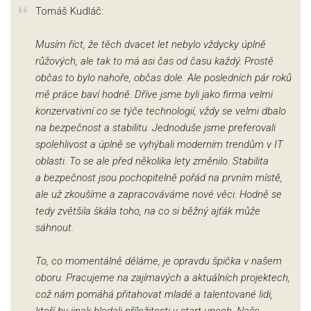
Tomáš Kudláč:
Musím říct, že těch dvacet let nebylo vždycky úplně
růžových, ale tak to má asi čas od času každý. Prostě
občas to bylo nahoře, občas dole. Ale posledních pár roků
mě práce baví hodně. Dříve jsme byli jako firma velmi
konzervativní co se týče technologií, vždy se velmi dbalo
na bezpečnost a stabilitu. Jednoduše jsme preferovali
spolehlivost a úplně se vyhýbali moderním trendům v IT
oblasti. To se ale před několika lety změnilo. Stabilita
a bezpečnost jsou pochopitelně pořád na prvním místě,
ale už zkoušíme a zapracováváme nové věci. Hodně se
tedy zvětšila škála toho, na co si běžný ajťák může
sáhnout.
To, co momentálně děláme, je opravdu špička v našem
oboru. Pracujeme na zajímavých a aktuálních projektech,
což nám pomáhá přitahovat mladé a talentované lidi,