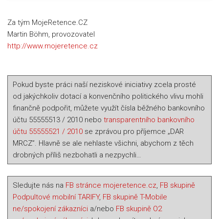
Za tým MojeRetence.CZ
Martin Böhm, provozovatel
http://www.mojeretence.cz
Pokud byste práci naší neziskové iniciativy zcela prosté
od jakýchkoliv dotací a konvenčního politického vlivu mohli
finančně podpořit, můžete využít čísla běžného bankovního
účtu 55555513 / 2010 nebo
transparentního bankovního
účtu 55555521 / 2010
se zprávou pro příjemce „DAR
MRCZ”. Hlavně se ale nehlaste všichni, abychom z těch
drobných příliš nezbohatli a nezpychli…
Sledujte nás na
FB stránce mojeretence.cz
,
FB skupině
Podpultové mobilní TARIFY
,
FB skupině T-Mobile
ne/spokojení zákazníci
a/nebo
FB skupině O2