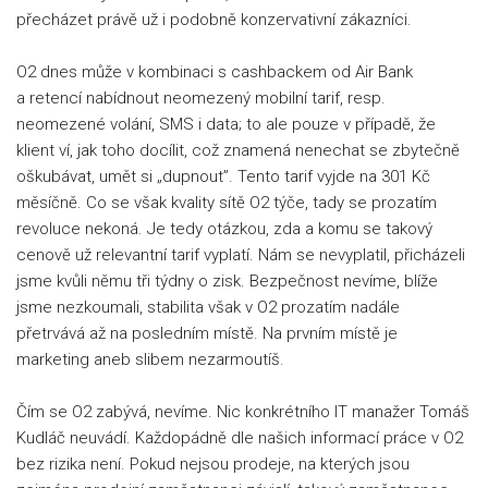
přecházet právě už i podobně konzervativní zákazníci.
O2 dnes může v kombinaci s cashbackem od Air Bank
a retencí nabídnout neomezený mobilní tarif, resp.
neomezené volání, SMS i data; to ale pouze v případě, že
klient ví, jak toho docílit, což znamená nenechat se zbytečně
oškubávat, umět si „dupnout”. Tento tarif vyjde na 301 Kč
měsíčně. Co se však kvality sítě O2 týče, tady se prozatím
revoluce nekoná. Je tedy otázkou, zda a komu se takový
cenově už relevantní tarif vyplatí. Nám se nevyplatil, přicházeli
jsme kvůli němu tři týdny o zisk. Bezpečnost nevíme, blíže
jsme nezkoumali, stabilita však v O2 prozatím nadále
přetrvává až na posledním místě. Na prvním místě je
marketing aneb slibem nezarmoutíš.
Čím se O2 zabývá, nevíme. Nic konkrétního IT manažer Tomáš
Kudláč neuvádí. Každopádně dle našich informací práce v O2
bez rizika není. Pokud nejsou prodeje, na kterých jsou