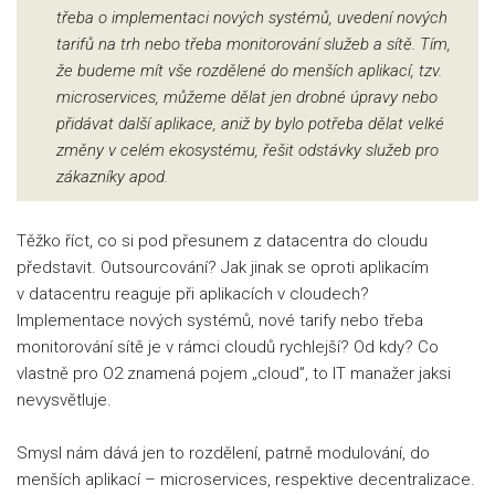
třeba o implementaci nových systémů, uvedení nových
tarifů na trh nebo třeba monitorování služeb a sítě. Tím,
že budeme mít vše rozdělené do menších aplikací, tzv.
microservices, můžeme dělat jen drobné úpravy nebo
přidávat další aplikace, aniž by bylo potřeba dělat velké
změny v celém ekosystému, řešit odstávky služeb pro
zákazníky apod.
Těžko říct, co si pod přesunem z datacentra do cloudu
představit. Outsourcování? Jak jinak se oproti aplikacím
v datacentru reaguje při aplikacích v cloudech?
Implementace nových systémů, nové tarify nebo třeba
monitorování sítě je v rámci cloudů rychlejší? Od kdy? Co
vlastně pro O2 znamená pojem „cloud”, to IT manažer jaksi
nevysvětluje.
Smysl nám dává jen to rozdělení, patrně modulování, do
menších aplikací – microservices, respektive decentralizace.