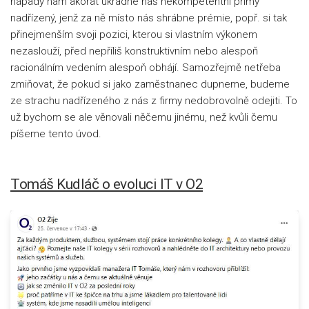
nápady nám akorát ukradne náš nekompetentní přímý
nadřízený, jenž za ně místo nás shrábne prémie, popř. si tak
přinejmenším svoji pozici, kterou si vlastním výkonem
nezaslouží, před nepříliš konstruktivním nebo alespoň
racionálním vedením alespoň obhájí. Samozřejmě netřeba
zmiňovat, že pokud si jako zaměstnanec dupneme, budeme
ze strachu nadřízeného z nás z firmy nedobrovolně odejiti. To
už bychom se ale věnovali něčemu jinému, než kvůli čemu
píšeme tento úvod.
Tomáš Kudláč o evoluci IT v O2