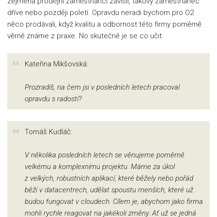
zejména prodejní zaměstnanci závislí, takový zaměstnanec
dříve nebo později poletí. Opravdu neradi bychom pro O2
něco prodávali, když kvalitu a odbornost této firmy poměrně
věrně známe z praxe. No skutečně je se co učit.
Kateřina Mikšovská:
Prozradíš, na čem jsi v posledních letech pracoval
opravdu s radostí?
Tomáš Kudláč:
V několika posledních letech se věnujeme poměrně
velkému a komplexnímu projektu. Máme za úkol
z velkých, robustních aplikací, které běžely nebo pořád
běží v datacentrech, udělat spoustu menších, které už
budou fungovat v cloudech. Cílem je, abychom jako firma
mohli rychle reagovat na jakékoli změny. Ať už se jedná