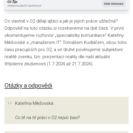
Co vlastně v O2 dělají ajťáci a jak je jejich práce užitečná?
Odpověď na tuto otázku si rozebereme na dvě části. V první
okomentujeme rozhovor „specialistky komunikace” Kateřiny
Mikšovské s „manažerem IT” Tomášem Kudláčem, obou toho
času pracujících pro O2, a ve druhé pověnujeme subjektivní
realitě zvenku, tzn. prezentací reality dle naší aktuální
třítýdenní zkušenosti (1.7.2024 až 21.7.2024).
Otázky a odpovědi
Kateřina Mikšovská:
Co tě na té práci v O2 nejvíc baví?