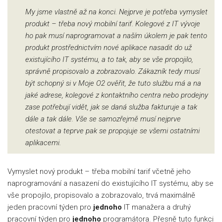
My jsme vlastně až na konci. Nejprve je potřeba vymyslet
produkt – třeba nový mobilní tarif. Kolegové z IT vývoje
ho pak musí naprogramovat a naším úkolem je pak tento
produkt prostřednictvím nové aplikace nasadit do už
existujícího IT systému, a to tak, aby se vše propojilo,
správně propisovalo a zobrazovalo. Zákazník tedy musí
být schopný si v Moje O2 ověřit, že tuto službu má a na
jaké adrese, kolegové z kontaktního centra nebo prodejny
zase potřebují vidět, jak se daná služba fakturuje a tak
dále a tak dále. Vše se samozřejmě musí nejprve
otestovat a teprve pak se propojuje se všemi ostatními
aplikacemi.
Vymyslet nový produkt – třeba mobilní tarif včetně jeho
naprogramování a nasazení do existujícího IT systému, aby se
vše propojilo, propisovalo a zobrazovalo, trvá maximálně
jeden pracovní týden pro
jednoho
IT manažera a druhý
pracovní týden pro
jednoho
programátora. Přesně tuto funkci