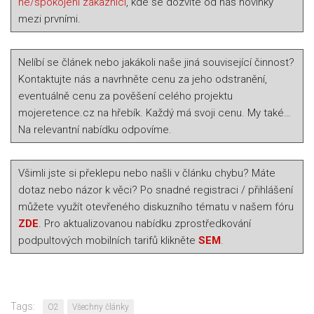
ne/spokojení zákazníci
, kde se dozvíte od nás novinky
mezi prvními.
Nelíbí se článek nebo jakákoli naše jiná související činnost?
Kontaktujte nás a navrhněte cenu za jeho odstranění,
eventuálně cenu za pověšení celého projektu
mojeretence.cz na hřebík. Každý má svoji cenu. My také…
Na relevantní nabídku odpovíme.
Všimli jste si překlepu nebo našli v článku chybu? Máte
dotaz nebo názor k věci? Po snadné registraci / přihlášení
můžete využít otevřeného diskuzního tématu v našem fóru
ZDE
. Pro aktualizovanou nabídku zprostředkování
podpultových mobilních tarifů klikněte
SEM
.
Tags:
O2
Všechny články