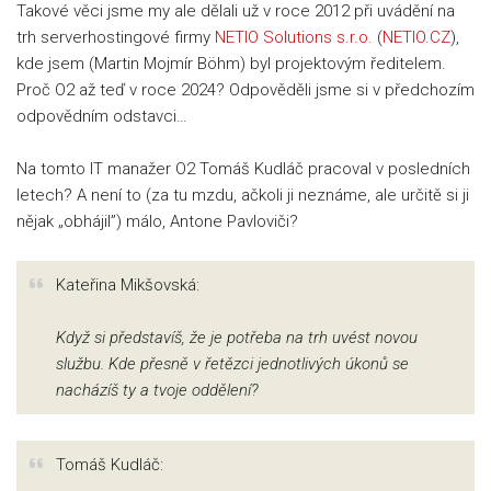
Takové věci jsme my ale dělali už v roce 2012 při uvádění na
trh serverhostingové firmy
NETIO Solutions s.r.o.
(
NETIO.CZ
),
kde jsem (Martin Mojmír Böhm) byl projektovým ředitelem.
Proč O2 až teď v roce 2024? Odpověděli jsme si v předchozím
odpovědním odstavci…
Na tomto IT manažer O2 Tomáš Kudláč pracoval v posledních
letech? A není to (za tu mzdu, ačkoli ji neznáme, ale určitě si ji
nějak „obhájil”) málo, Antone Pavloviči?
Kateřina Mikšovská:
Když si představíš, že je potřeba na trh uvést novou
službu. Kde přesně v řetězci jednotlivých úkonů se
nacházíš ty a tvoje oddělení?
Tomáš Kudláč: