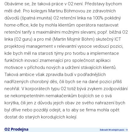
Obáváme se, že taková práce v O2 není. Představy bychom
měli dvě. Pro kolegyni Martinu Böhmovou ze zdravotních
důvodů (špatná imunita) O2 retenční linka na 100% poklidný
home-office, kde by mohla klientům operátora nastavovat
retenční tarify s maximálními možnými slevami, popř. běžná O2
linka (O2 guru) a pro mě (Martin Mojmír Böhm) skutečný ICT
projektový management v relevantní vysoce vedoucí pozici,
kde bych měl na starosti týmy pro tvorbu a implementace
funkčních inovací znamenající pro společnost aplikaci
motivace v příchodu nových a udržení stávajících klientů.
Taková ambice však zpravidla budí v podřadnějších
nadřízených chorobný děs, čili bych se na dané pozici příliš
neohřál. V korporátech typu O2 totiž bývá zvykem zodpovídání
se nekompetentním nemakačenkům bojících se o svá
korýtka, čili jen z důvodu jejich obav ze svého nahrazení bych
byl dříve nebo později odejit, a to aby se firma mohla opět
dostat do starých korodujících kolejí.