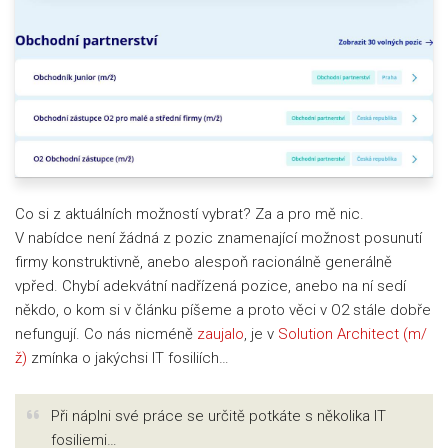
Co si z aktuálních možností vybrat? Za a pro mě nic.
V nabídce není žádná z pozic znamenající možnost posunutí
firmy konstruktivně, anebo alespoň racionálně generálně
vpřed. Chybí adekvátní nadřízená pozice, anebo na ní sedí
někdo, o kom si v článku píšeme a proto věci v O2 stále dobře
nefungují. Co nás nicméně
zaujalo
, je v
Solution Architect (m/
ž)
zmínka o jakýchsi IT fosiliích…
Při náplni své práce se určitě potkáte s několika IT
fosiliemi…