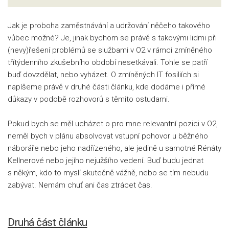
Jak je proboha zaměstnávání a udržování něčeho takového
vůbec možné? Je, jinak bychom se právě s takovými lidmi při
(nevy)řešení problémů se službami v O2 v rámci zmíněného
třítýdenního zkušebního období nesetkávali. Tohle se patří
buď dovzdělat, nebo vyházet. O zmíněných IT fosiliích si
napíšeme právě v druhé části článku, kde dodáme i přímé
důkazy v podobě rozhovorů s těmito ostudami.
Pokud bych se měl ucházet o pro mne relevantní pozici v O2,
neměl bych v plánu absolvovat vstupní pohovor u běžného
náboráře nebo jeho nadřízeného, ale jedině u samotné Rénáty
Kellnerové nebo jejího nejužšího vedení. Buď budu jednat
s někým, kdo to myslí skutečně vážně, nebo se tím nebudu
zabývat. Nemám chuť ani čas ztrácet čas.
Druhá část článku