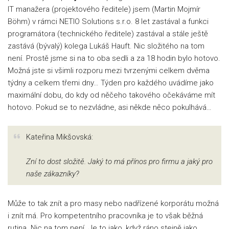
IT manažera (projektového ředitele) jsem (Martin Mojmír
Böhm) v rámci NETIO Solutions s.r.o. 8 let zastával a funkci
programátora (technického ředitele) zastával a stále ještě
zastává (bývalý) kolega Lukáš Hauft. Nic složitého na tom
není. Prostě jsme si na to oba sedli a za 18 hodin bylo hotovo.
Možná jste si všimli rozporu mezi tvrzenými celkem dvěma
týdny a celkem třemi dny… Týden pro každého uvádíme jako
maximální dobu, do kdy od něčeho takového očekáváme mít
hotovo. Pokud se to nezvládne, asi někde něco pokulhává…
Kateřina Mikšovská:
Zní to dost složitě. Jaký to má přínos pro firmu a jaký pro
naše zákazníky?
Může to tak znít a pro masy nebo nadřízené korporátu možná
i znít má. Pro kompetentního pracovníka je to však běžná
rutina. Nic na tom není. Je to jako, když ráno stejně jako