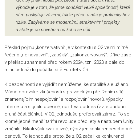
kteří by jinak hledali příležitosti v start-upech. Naše
výhoda je v tom, že jsme součástí velké společnosti, která
nám poskytuje zázemí, takže práce u nás je prakticky bez
rizika. Zabýváme se moderními, atraktivními projekty
a stále je co nového a od koho se učit.
Překlad pojmu „konzervativní” je v kontextu s O2 velmi mírně
řečeno „neinovativní”, „zapšklý”, „zakonzervovaný”. Dříve zase
v překladu znamená před rokem 2024, tzn. 2023 a dále do
minulosti až do počátku sítě Eurotel v ČR.
K bezpečnosti se vyjádřit nemůžeme, ke stabilitě ale už ano.
Máme obrovské zkušenosti s pravidelným přetížením sítě
znamenajícím nespojování a rozpojování hovorů, výpadky
internetu a signálu obecně, což trvá dodnes (vizte budoucí
druhá část článku). V O2 jednoduše preferovali zámrz. To se
kromě jedné menší tarifní revoluce před lety a nástupem Unity
změnilo. Nikoli však kvalitativně, nýbrž jen konkurenceschopně
cenově. To jednoduše proto, že z O2 začali ke konkurenci