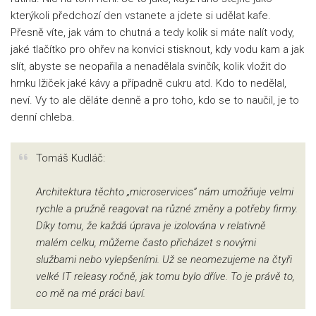
kterýkoli předchozí den vstanete a jdete si udělat kafe.
Přesně víte, jak vám to chutná a tedy kolik si máte nalít vody,
jaké tlačítko pro ohřev na konvici stisknout, kdy vodu kam a jak
slít, abyste se neopařila a nenadělala svinčík, kolik vložit do
hrnku lžiček jaké kávy a případně cukru atd. Kdo to nedělal,
neví. Vy to ale děláte denně a pro toho, kdo se to naučil, je to
denní chleba.
Tomáš Kudláč:
Architektura těchto „microservices” nám umožňuje velmi
rychle a pružně reagovat na různé změny a potřeby firmy.
Díky tomu, že každá úprava je izolována v relativně
malém celku, můžeme často přicházet s novými
službami nebo vylepšeními. Už se neomezujeme na čtyři
velké IT releasy ročně, jak tomu bylo dříve. To je právě to,
co mě na mé práci baví.