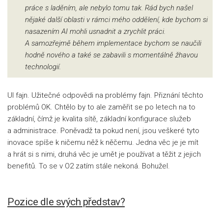
práce s laděním, ale nebylo tomu tak. Rád bych našel
nějaké další oblasti v rámci mého oddělení, kde bychom si
nasazením AI mohli usnadnit a zrychlit práci.
A samozřejmě během implementace bychom se naučili
hodně nového a také se zabavili s momentálně žhavou
technologií.
UI fajn. Užitečné odpovědi na problémy fajn. Přiznání těchto
problémů OK. Chtělo by to ale zaměřit se po letech na to
základní, čímž je kvalita sítě, základní konfigurace služeb
a administrace. Poněvadž ta pokud není, jsou veškeré tyto
inovace spíše k ničemu něž k něčemu. Jedna věc je je mít
a hrát si s nimi, druhá věc je umět je používat a těžit z jejich
benefitů. To se v O2 zatím stále nekoná. Bohužel.
Pozice dle svých představ?